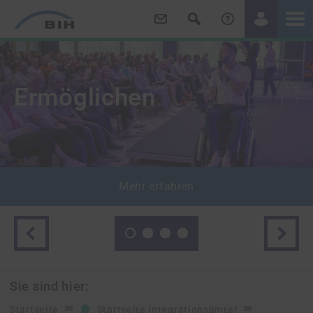
/
/
Ermöglichen
Mehr erfahren
Zurück
Weiter
Sie sind hier:
Startseite
Startseite Integrationsämter