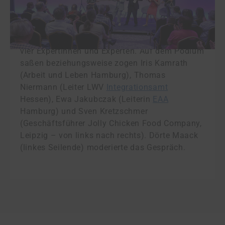
Für mehr Inklusion im Arbeitsleben müssen alle
Beteiligten an einem Strang ziehen. Das war die
zentrale Erkenntnis aus der Interviewrunde mit
vier Expertinnen und Experten. Auf dem Podium
saßen beziehungsweise zogen Iris Kamrath
(Arbeit und Leben Hamburg), Thomas
Niermann (Leiter LWV
Integrationsamt
Hessen), Ewa Jakubczak (Leiterin
EAA
Hamburg) und Sven Kretzschmer
(Geschäftsführer Jolly Chicken Food Company,
Leipzig – von links nach rechts). Dörte Maack
(linkes Seilende) moderierte das Gespräch.