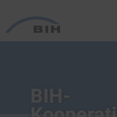
/
/
BIH-
Kooperat