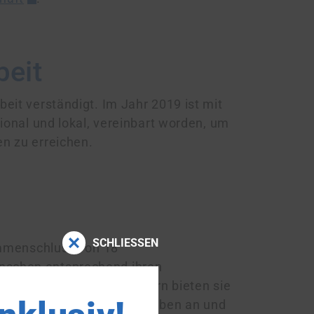
beit
eit verständigt. Im Jahr 2019 ist mit
ional und lokal, vereinbart worden, um
n zu erreichen.
SCHLIESSEN
men­schluss von 18
enschen entsprechend ihren
ions- und Inklusions­ämtern bieten sie
d Arbeit­geber im Berufsleben an und