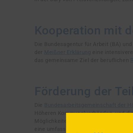
Kooperation mit d
Die Bundes­agentur für Arbeit (BA) und
der
Meißner Erklärung
eine intensivere
das gemeinsame Ziel der beruflichen
R
Förderung der Te
Die
Bundes­arbeits­gemeinschaft der
Höheren Kommunal­verbänden, und die 
Möglichkeiten und Vorstellungen am Arb
eine umfassende, kompetente Beratung