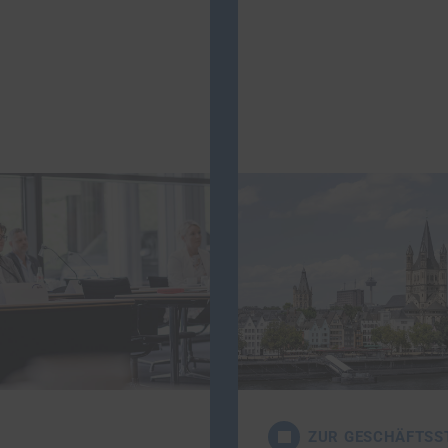
Geschäfts­stel
­berechtigte Teil­habe
Die Geschäftsführun
 inklusiven Arbeits­
BIH bilden gemeinsa
on Menschen, die
Bundesarbeitsgemeins
ein schädigendes
Binde­glied zwischen
ZUR GESCHÄFTSS