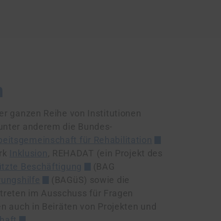
n
ner ganzen Reihe von Institutionen
 unter anderem die Bundes­
eits­gemeinschaft für Rehabilitation
rk
Inklusion
, REHADAT (ein Projekt des
ützte Beschäftigung
(BAG
rungshilfe
(BAGüS) sowie die
treten im Ausschuss für Fragen
zen auch in Beiräten von Projekten und
chaft
.