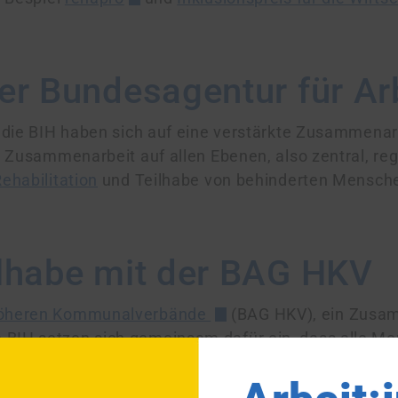
er Bundes­agentur für Ar
 die BIH haben sich auf eine verstärkte Zusammen­arb
 Zusammen­arbeit auf allen Ebenen, also zentral, reg
ehabilitation
und Teilhabe von behinderten Mensche
ilhabe mit der BAG HKV
 Höheren Kommunal­verbände
(BAG HKV), ein Zusam
BIH setzen sich gemeinsam dafür ein, dass alle M
eits­leben teilhaben können. Als Träger von Integrat
 und Begleitung für schwer­behinderte Menschen un