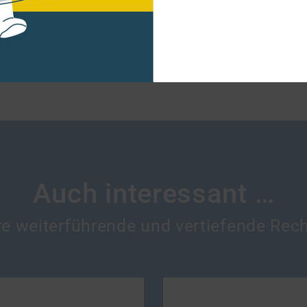
au inklusiver Arbeits­plätze.
Auch interessant …
hre weiterführende und vertiefende Rec