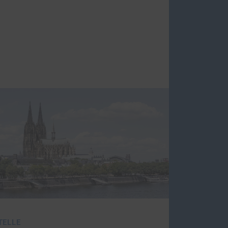
le
g und das Geschäftsstellenbüro der
m die Geschäftsstelle der
chaft. Die Geschäfts­stelle ist das
 den Mitgliedern der BIH.
TELLE