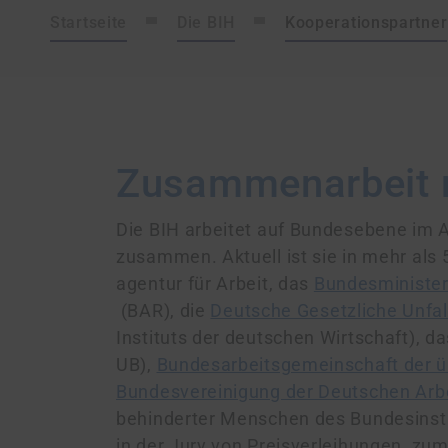
Startseite
Die BIH
Kooperationspartner
Zusammenarbeit m
Die BIH arbeitet auf Bundes­ebene im A
zusammen. Aktuell ist sie in mehr als
agentur für Arbeit, das
Bundes­minister
(BAR), die
Deutsche Gesetzliche Unfal
Instituts der deutschen Wirtschaft), d
UB),
Bundesarbeitsgemeinschaft der übe
Bundes­vereinigung der Deutschen Arbe
behinderter Menschen des Bundes­instit
in der Jury von Preis­verleihungen, zu