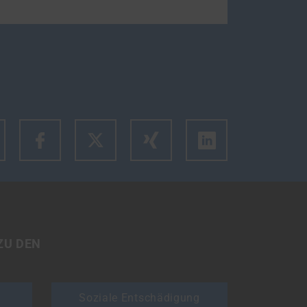
m den Link des Artikels zu kopieren.
ZU DEN
Soziale Entschädigung