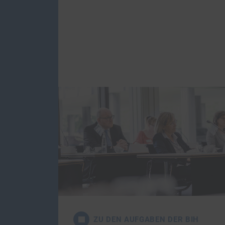
Aufgaben
Die BIH setzt sich ein für die gleich
von behinderten Menschen an einem
markt und für die Unter­stützung v
einen Gesundheits­schaden durch 
Ereignis erlitten haben.
ZU DEN AUFGABEN DER BIH