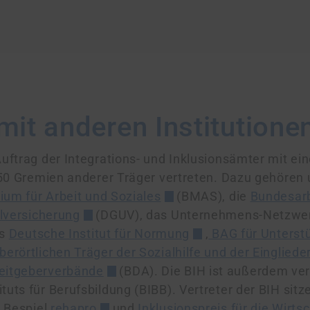
it anderen Institutione
uftrag der Integrations- und Inklusions­ämter mit ei
 50 Gremien anderer Träger vertreten. Dazu gehören
ium für Arbeit und Soziales
(BMAS), die
Bundes­arb
l­versicherung
(DGUV), das Unternehmens-Netz­we
as
Deutsche Institut für Normung
,
BAG für Unterst
rörtlichen Träger der Sozialhilfe und der Eingliede
it­geber­verbände
(BDA). Die BIH ist außerdem ver
uts für Berufs­bildung (BIBB). Vertreter der BIH sit
m Bespiel
rehapro
und
Inklusions­preis für die Wirts