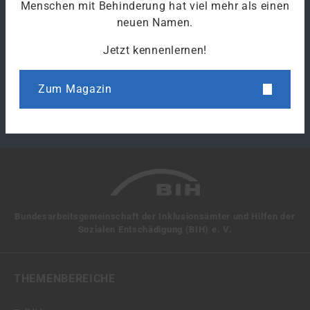
Drucken
Menschen mit Behinderung hat viel mehr als einen
neuen Namen.
Jetzt kennenlernen!
Klicke hier um den Link des Artikels zu kopieren.
Zum Magazin
Bundesarbeitsgemeinschaft der Inklusionsämter und Hilfen der
Sozialen Entschädigung (BIH) e. V.
THEMENBEREICHE