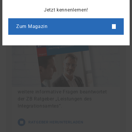
Downloads und Arbeitshilfen
Jetzt kennenlernen!
Zum Magazin
Leistungen des Integrationsamtes
Das Integrationsamt bietet eine Fülle an
möglichen Leistungen. Wie diese
Leistungen aussehen können, welche
Voraussetzungen Sie erfüllen müssen und
weitere informative Fragen beantwortet
der ZB Ratgeber „Leistungen des
Integrationsamtes“.
RATGEBER HERUNTERLADEN