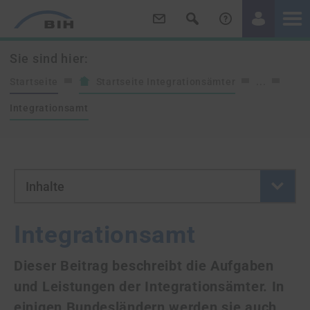
/
/
Sie sind hier:
Startseite
Startseite Integrationsämter
...
Integrationsamt
- Button klicken um neue Se
Inhalte
Integrationsamt
Dieser Beitrag beschreibt die Aufgaben
und Leistungen der Integrationsämter. In
einigen Bundesländern werden sie auch