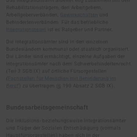
Das Integrationsamt arbeitet eng zusammen mit den
Rehabilitationsträgern, den Ar­beit­ge­bern,
Arbeitgeberverbänden,
Gewerkschaften
und
Behindertenverbänden. Für das betriebliche
Integrationsteam
ist es Ratgeber und Partner.
Die Integrationsämter sind in den einzelnen
Bundesländern kommunal oder staatlich organisiert.
Die Länder sind ermächtigt, einzelne Aufgaben der
Integrationsämter nach dem Schwerbehindertenrecht
(Teil 3 SGB IX) auf örtliche Fürsorgestellen
(
Fachstellen für Menschen mit Behinderung im
Beruf
) zu übertragen (§ 190 Absatz 2 SGB IX).
Bundesarbeitsgemeinschaft
Die Inklusions- beziehungsweise In­te­gra­ti­ons­äm­ter
und Träger der Sozialen Entschädigung (vormals
Hauptfürsorgestellen) haben sich in der