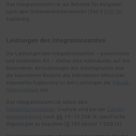
Das Integrationsamt ist als Behörde für Aufgaben
nach dem Schwerbehindertenrecht (Teil 3
SGB IX
)
zuständig.
Leistungen des Integrationsamtes
Die Leistungen des Integrationsamtes – persönlicher
und materieller Art – stellen eine in­di­vi­du­el­le, auf die
besonderen Anforderungen des Arbeitsplatzes und
die besonderen Be­dar­fe des behinderten Menschen
abgestellte Ergänzung zu den Leistungen der
Re­ha­bi­
li­ta­ti­ons­trä­ger
dar.
Das Integrationsamt ist selbst kein
Rehabilitationsträger
. Deshalb sind bei der
Zu­stän­
dig­keits­klä­rung
nach §§ 14–15 SGB IX spezifische
Regelungen zu beachten (§ 185 Absatz 7 SGB IX).