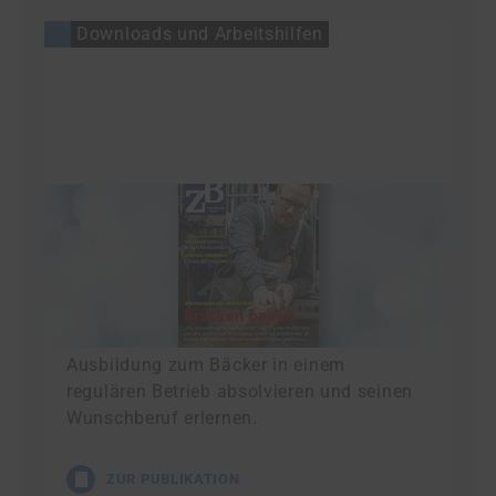
Downloads und Arbeitshilfen
ZB Behinderung & Beruf 2/2020
ZB Behinderung & Beruf schildert ein
erfolgreiches Praxisbeispiel des Budgets
für Ausbildung: Ein junger Mann mit
Behinderung kann darüber eine
Ausbildung zum Bäcker in einem
regulären Betrieb absolvieren und seinen
Wunschberuf erlernen.
ZUR PUBLIKATION