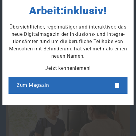
erhalten Betroffene niedrigschwellige
Arbeit:inklusiv!
Leistungen. Erfahren Sie hier mehr zum Thema.
Übersichtlicher, regelmäßiger und interaktiver: das
ZUM THEMA SCHNELLE HILFEN
neue Digitalmagazin der Inklusions- und Integra­
tions­ämter rund um die berufliche Teilhabe von
Menschen mit Behinderung hat viel mehr als einen
neuen Namen.
Jetzt kennenlernen!
Zum Magazin
Pflege
Berechtigte haben Anspruch auf Leistungen,
wenn sie aufgrund anerkannter Schädigungen
pflegebedürftig sind. Hier erhalten Sie