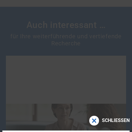
Auch interessant …
für Ihre weiterführende und vertiefende
Recherche
Schnelle Hilfen
SCHLIESSEN
Mit der Soforthilfe in einer
Traumaambulanz
und der Unterstützung bei der
Antragstellung