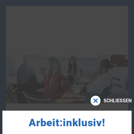
Leistungen zur Teilhabe
Leistungen zur
Teilhabe
am Arbeitsleben sollen
die Erwerbsfähigkeit erhalten, verbessern,
herstellen oder wiederherstellen. Hier erhalten
Sie weitere Informationen zu diesem Thema.
SCHLIESSEN
ZU LEISTUNGEN ZUR TEILHABE
Arbeit:inklusiv!