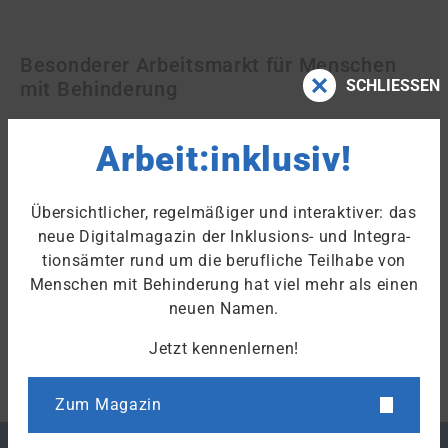
Besonderer Arbeitsmarkt für Menschen
SCHLIESSEN
mit Behinderung
Menschen mit Behinderungen, die nicht auf dem
Arbeit:inklusiv!
allgemeinen Arbeitsmarkt tätig sein können, haben
die Möglichkeit, zum Beispiel in einer
Werkstatt für
Menschen mit Behinderung (WfbM)
eine geeignete
Übersichtlicher, regelmäßiger und interaktiver: das
Beschäftigung zu finden.
neue Digitalmagazin der Inklusions- und Integra­
tions­ämter rund um die berufliche Teilhabe von
Menschen mit Behinderung hat viel mehr als einen
Stand: 30.09.2022
neuen Namen.
Jetzt kennenlernen!
Zum Fachlexikon
Zum Magazin