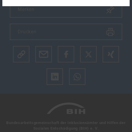
Merken
Drucken
Klicke hier um den Link des Artikels zu kopieren.
Bundesarbeitsgemeinschaft der Inklusionsämter und Hilfen der
Sozialen Entschädigung (BIH) e. V.