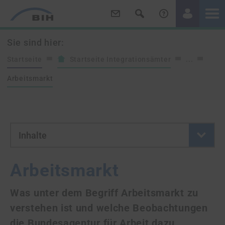
/
/
Sie sind hier:
Startseite
Startseite Integrationsämter
...
Arbeitsmarkt
- Button klicken um neue Se
Inhalte
Arbeitsmarkt
Was unter dem Begriff Arbeitsmarkt zu
verstehen ist und welche Beobachtungen
die Bundesagentur für Arbeit dazu