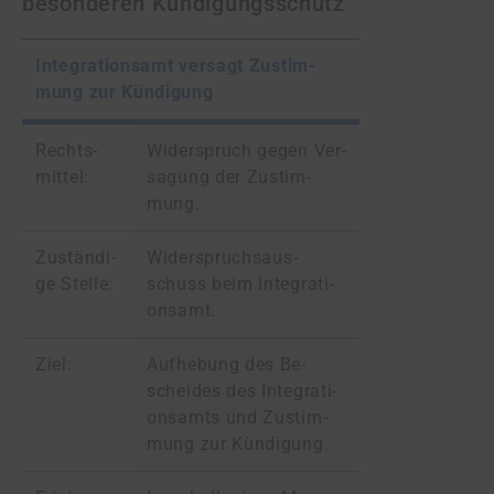
besonderen Kündigungsschutz
In­te­gra­ti­ons­amt ver­sagt Zu­stim­
mung zur Kün­di­gung
Rechts­
Wi­der­spruch ge­gen Ver­
mit­tel:
sa­gung der Zu­stim­
mung.
Zu­stän­di­
Wi­der­spruchs­aus­
ge Stel­le:
schuss beim In­te­gra­ti­
ons­amt.
Ziel:
Auf­he­bung des Be­
scheid­es des In­te­gra­ti­
ons­amts und Zu­stim­
mung zur Kün­di­gung.