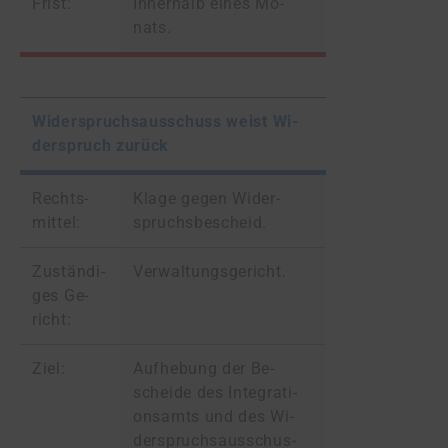
Frist:
In­ner­halb ei­nes Mo­
nats.
Wi­der­spruchs­aus­schuss weist Wi­
der­spruch zu­rück
Rechts­
Kla­ge ge­gen Wi­der­
mit­tel:
spruchs­be­scheid.
Zu­stän­di­
Ver­wal­tungs­ge­richt.
ges Ge­
richt:
Ziel:
Auf­he­bung der Be­
schei­de des In­te­gra­ti­
ons­amts und des Wi­
der­spruchs­aus­schus­