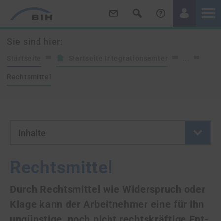
/
/
Sie sind hier:
Startseite
Startseite Integrationsämter
...
Rechtsmittel
- Button klicken um neue Se
Inhalte
Rechtsmittel
Durch Rechtsmittel wie Widerspruch oder
Klage kann der Arbeitnehmer eine für ihn
ungünstige, noch nicht rechtskräftige Ent­