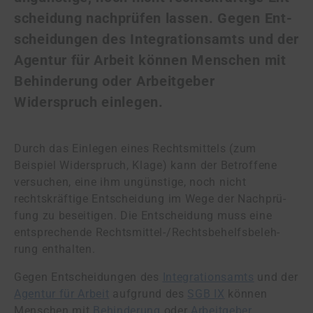
schei­dung nachprüfen lassen. Gegen Ent­
schei­dun­gen des Integrationsamts und der
Agentur für Arbeit können Menschen mit
Behinderung oder Arbeitgeber
Widerspruch einlegen.
Durch das Einlegen eines Rechtsmittels (zum
Beispiel Widerspruch, Klage) kann der Be­trof­fe­ne
versuchen, eine ihm ungünstige, noch nicht
rechtskräftige Entscheidung im Wege der Nach­prü­
fung zu beseitigen. Die Entscheidung muss eine
entsprechende Rechts­mit­tel-/Rechts­be­helfs­be­leh­
rung enthalten.
Gegen Entscheidungen des
Integrationsamts
und der
Agentur für Arbeit
aufgrund des
SGB IX
können
Menschen mit
Behinderung
oder
Arbeitgeber