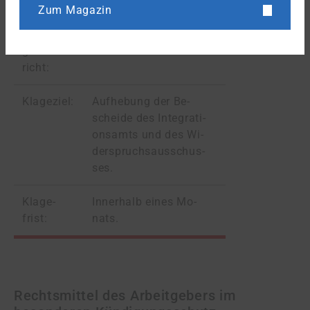
mittel:
spruchs­be­scheid.
Zum Magazin
Zu­stän­di­
Ver­wal­tungs­ge­richt.
ges Ge­
richt:
Kla­ge­ziel:
Auf­he­bung der Be­
schei­de des In­te­gra­ti­
ons­amts und des Wi­
der­spruchs­aus­schus­
ses.
Kla­ge­
In­ner­halb ei­nes Mo­
frist:
nats.
Rechtsmittel des Arbeitgebers im