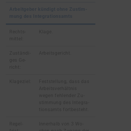
Ar­beit­ge­ber kün­digt oh­ne Zu­stim­
mung des In­te­gra­ti­ons­amts
Rechts­
Kla­ge.
mit­tel:
Zu­stän­di­
Ar­beits­ge­richt.
ges Ge­
richt:
Kla­ge­ziel:
Fest­stel­lung, dass das
Ar­beits­ver­hält­nis
wegen feh­len­der Zu­
stim­mung des In­te­gra­
ti­ons­amts fort­be­steht.
Re­gel­
In­ner­halb von 3 Wo­
frist:
chen nach Zu­gang der