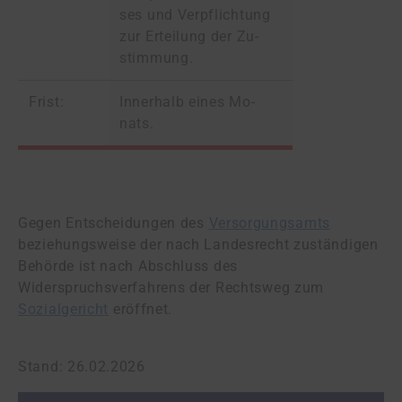
ses und Ver­pflich­tung
zur Er­tei­lung der Zu­
stim­mung.
Frist:
In­ner­halb ei­nes Mo­
nats.
Gegen Entscheidungen des
Versorgungsamts
beziehungsweise der nach Landesrecht zuständigen
Behörde ist nach Abschluss des
Widerspruchsverfahrens der Rechtsweg zum
Sozialgericht
eröffnet.
Stand: 26.02.2026