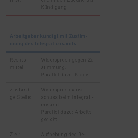
Kün­di­gung.
Ar­beit­ge­ber kün­digt mit Zu­stim­
mung des In­te­gra­ti­ons­amts
Rechts­
Wi­der­spruch ge­gen Zu­
mit­tel:
stim­mung.
Par­allel dazu: Klage.
Zu­stän­di­
Wi­der­spruchs­aus­
ge Stel­le:
schuss beim In­te­gra­ti­
ons­amt.
Par­al­lel da­zu: Ar­beits­
ge­richt.
Ziel:
Auf­he­bung des Be­