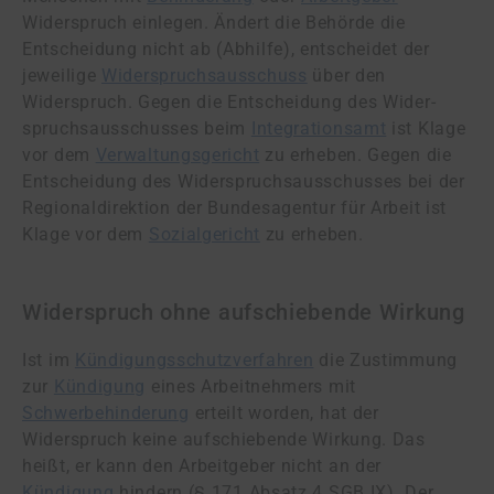
Widerspruch einlegen. Ändert die Behörde die
Entscheidung nicht ab (Abhilfe), entscheidet der
jeweilige
Wi­der­spruchs­aus­schuss
über den
Widerspruch. Gegen die Entscheidung des Wi­der­
spruchs­aus­schus­ses beim
Integrationsamt
ist Klage
vor dem
Verwaltungsgericht
zu erheben. Gegen die
Entscheidung des Widerspruchsausschusses bei der
Re­gio­nal­di­rek­ti­on der Bun­des­agen­tur für Arbeit ist
Klage vor dem
Sozialgericht
zu erheben.
Widerspruch ohne aufschiebende Wirkung
Ist im
Kündigungsschutzverfahren
die Zustimmung
zur
Kündigung
eines Arbeitnehmers mit
Schwerbehinderung
erteilt worden, hat der
Widerspruch keine aufschiebende Wirkung. Das
heißt, er kann den Arbeitgeber nicht an der
Kündigung
hindern (§ 171 Absatz 4 SGB IX). Der