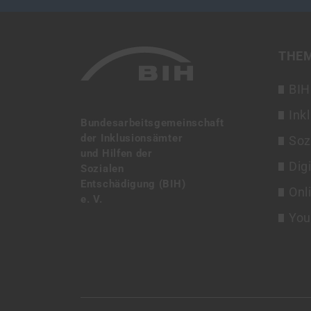
THE
BIH
Ink
Bundesarbeitsgemeinschaft
der Inklusionsämter
Soz
und Hilfen der
Dig
Sozialen
Entschädigung (BIH)
Onl
e. V.
You