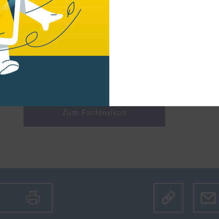
beits­lo­sen­geld
). Vor einer derartigen Auflösun
der Beschäftigte mit Be­hin­de­rung daher vom
I
Arbeit
darüber beraten lassen, welche Form d
Rechtsnachteilen am zweckmäßigsten ist.
Stand: 30.09.2022
Zum Fachlexikon
Klicke hier u