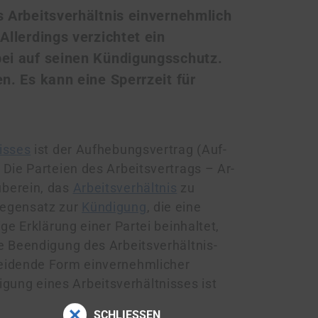
 Arbeitsverhältnis einvernehmlich
llerdings verzichtet ein
abei auf seinen Kündigungsschutz.
. Es kann eine Sperrzeit für
isses
ist der Aufhebungsvertrag (Auf­
 Die Parteien des Arbeitsvertrags – Ar­
 überein, das
Arbeitsverhältnis
zu
Gegensatz zur
Kündigung
, die eine
tige Erklärung einer Partei beinhaltet,
eendigung des Ar­beits­ver­hält­nis­
ei­den­de Form einvernehmlicher
ng eines Arbeitsverhältnisses ist
SCHLIESSEN