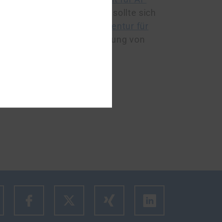
g des Arbeitsverhältnisses sollte sich
ntegrationsamt
und der
Agentur für
er Beendigung zur Vermeidung von
m den Link des Artikels zu kopieren.