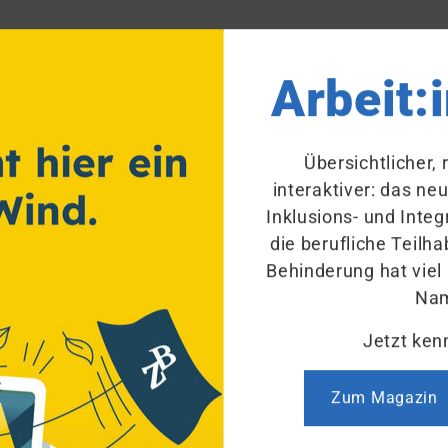
Arbeitnehmer mit Schwerbehi
Arbeit:
Ein
Arbeitnehmer
mit
Schwerbehinderung
ist 
frei, einen Aufhebungsvertrag mit dem
Arbeit
bedeutet ein solcher Vertrag aber für ihn, das
Übersichtlicher,
Kündigungsschutz
nach dem SGB IX verzichtet
interaktiver: das ne
Zustimmung des Integrationsamts (Kün­di­gungs­
Inklusions- und Integ
einer
Kündigung
des Arbeitsverhältnisses durc
die berufliche Teil
Aufhebungsvertrag kann jedoch auch in einem Kü
Behinderung hat viel
geschlossen werden, zum Beispiel als Vergleich 
Na
Jetzt ken
Mögliche Rechtsnachteile
Zum Magazin
Der Aufhebungsvertrag kann nachteilige Rechts
Ge­wäh­rung des Ar­beits­lo­sen­gel­des durch die 