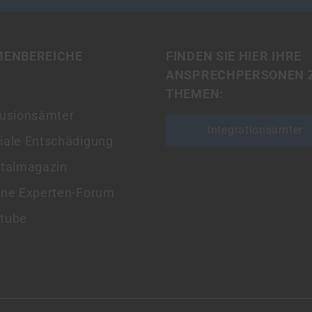
MENBEREICHE
FINDEN SIE HIER IHRE
ANSPRECHPERSONEN 
THEMEN:
lusionsämter
Integrationsämter
iale Entschädigung
italmagazin
ine Experten-Forum
tube