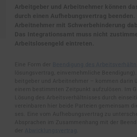
Arbeitgeber und Arbeitnehmer können das
durch einen Aufhebungsvertrag beenden. A
Arbeitnehmer mit Schwer­be­hin­de­rung d
Das Integrationsamt muss nicht zustimmen
Arbeitslosengeld eintreten.
Eine Form der
Beendigung des Arbeitsverhältn
lö­sungs­ver­trag, einvernehmliche Beendigung).
beit­ge­ber und Ar­beit­neh­mer – kommen darin
einem bestimmten Zeitpunkt aufzulösen. Im 
Lösung des Ar­beits­ver­hält­nis­ses durch einsei
vereinbaren hier beide Parteien gemeinsam die B
ses. Eine vom Aufhebungsvertrag zu un­ter­sch
Absprachen im Zusammenhang mit der Beendigu
der
Abwicklungsvertrag
.