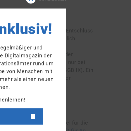
nderung
inklusiv!
wie jeder andere in seinem Entschluss
geber
abzuschließen. Rechtlich
s er auf den besonderen
 regelmäßiger und
. Denn die Notwendigkeit der
ue Digitalmagazin der
schutz­ver­fah­ren) besteht nur bei
ra­tions­ämter rund um
h den Arbeitgeber (§ 168 SGB IX). Ein
habe von Menschen mit
n­di­gungs­schutz­ver­fah­ren
 mehr als einen neuen
vor einem Ar­beits­ge­richt.
men.
nenlernen!
folgen haben, zum Beispiel für die
Agentur für Arbeit (
Sperrzeit für Ar­