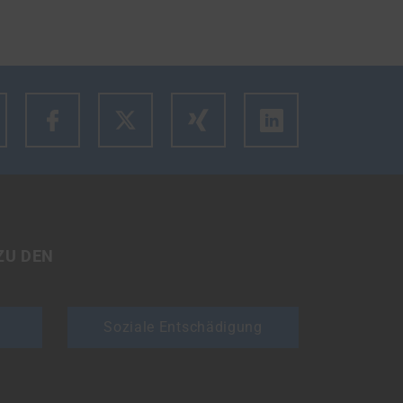
m den Link des Artikels zu kopieren.
ZU DEN
Soziale Entschädigung