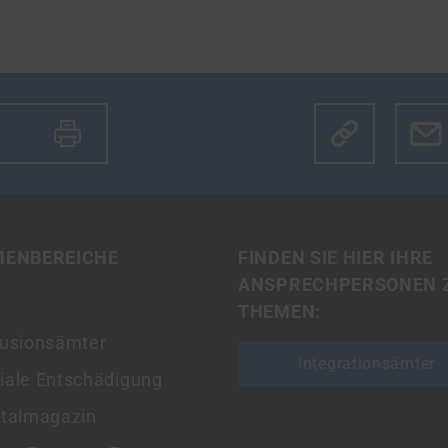
Klicke hier u
MENBEREICHE
FINDEN SIE HIER IHRE
ANSPRECHPERSONEN 
THEMEN:
lusionsämter
Integrationsämter
iale Entschädigung
italmagazin