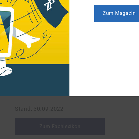
mit Selbst­ver­wal­tung, den Ren­ten­ver­si­che­run
Zum Magazin
Unternehmen), ausgeführt. Sie sind zugleich
R
gesetzlichen Ren­ten­ver­si­che­rung sind seit d
Deutsche Rentenversicherung Bund
Regionalträger
Deutsche Rentenversicherung Knappsc
Die landwirtschaftlichen Alterskassen sind zu
land­wirt­schaft­li­chen Unternehmer und mitar
Stand: 30.09.2022
Zum Fachlexikon