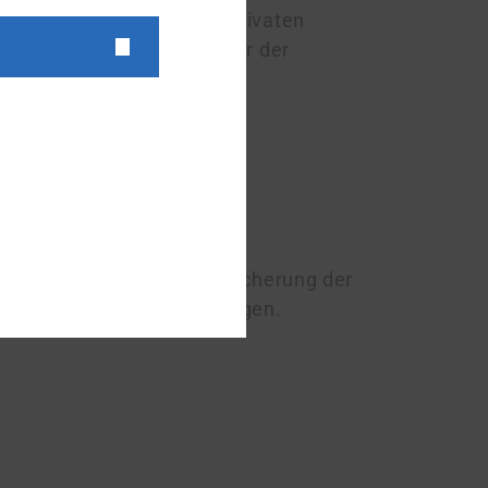
gs­trä­gern (also nicht von privaten
ehabilitationsträger
. Träger der
em 1.10.2005:
haft-Bahn-See
ständig für die Rentenversicherung der
beitenden Familienangehörigen.