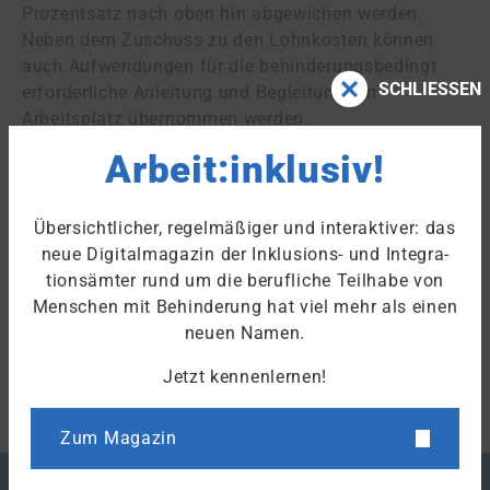
Prozentsatz nach oben hin abgewichen werden.
Neben dem Zuschuss zu den Lohnkosten können
auch Aufwendungen für die behinderungsbedingt
SCHLIESSEN
erforderliche Anleitung und Begleitung am
Arbeitsplatz übernommen werden.
Arbeit:inklusiv!
Das Budget für Arbeit ist eine Leistung der
Eingliederungshilfe
und kann mit Mitteln aus der
Ausgleichsabgabe
nach § 185 Absatz 3 Nummer 6
Übersichtlicher, regelmäßiger und interaktiver: das
SGB IX ergänzt werden.
neue Digitalmagazin der Inklusions- und Integra­
tions­ämter rund um die berufliche Teilhabe von
Menschen mit Behinderung hat viel mehr als einen
Stand: 30.09.2022
neuen Namen.
Zum Fachlexikon
Jetzt kennenlernen!
Zum Magazin