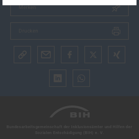
Merken
Drucken
Klicke hier um den Link des Artikels zu kopieren.
Bundesarbeitsgemeinschaft der Inklusionsämter und Hilfen der
Sozialen Entschädigung (BIH) e. V.