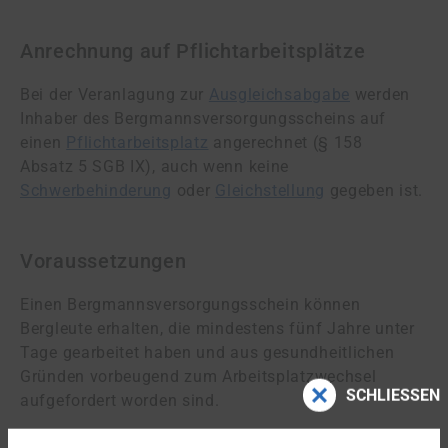
Anrechnung auf Pflichtarbeitsplätze
Bei der Veranlagung zur
Ausgleichsabgabe
werden
Inhaber des Berg­manns­ver­sor­gungs­scheins auf
einen
Pflichtarbeitsplatz
angerechnet (§ 158
Absatz 5 SGB IX), auch wenn keine
Schwerbehinderung
oder
Gleichstellung
gegeben ist.
Voraussetzungen
Einen Bergmannsversorgungsschein können
Bergleute erhalten, die mindestens fünf Jahre unter
Tage gearbeitet haben und aus gesundheitlichen
Gründen vorbeugend zum Ar­beits­platz­wech­sel
SCHLIESSEN
aufgefordert worden sind.