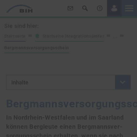
/
/
Sie sind hier:
Startseite
Startseite Integrationsämter
...
Bergmannsversorgungsschein
- Button klicken um neue Se
Inhalte
Bergmannsversorgungssc
In Nordrhein-Westfalen und im Saarland
können Bergleute einen Berg­manns­ver­
sor­gungs­schein erhalten, wenn sie nach