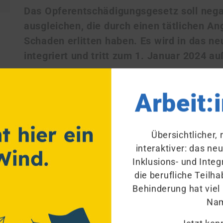
Das Opferentschädigungsgesetz soll neg
ausgleichen, die durch einen tätlichen An
Schaden erlitten haben. Es wird in das n
integriert und tritt zum 1. Januar 2024 au
Das Opferentschädigungsgesetz (OEG) trat 1976 
Arbeit:
gesundheitlichen und wirtschaftlichen Folgen
durch eine Gewalttat einen gesundheitlichen Sc
beschränkte es die Leistungen auf Schädigunge
Übersichtlicher,
wurde modernisiert und in das neue Soziale E
interaktiver: das ne
integriert. Vom 1. Januar 2024 an können un
Inklusions- und Integ
Gewalttaten wie sexuelle Übergriffe oder Stal
die berufliche Teil
Opferentschädigungsgesetz tritt mit Wirkung 
Behinderung hat viel
Na