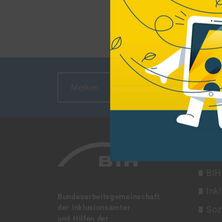
Merken
Drucken
THE
BIH
Ink
Bundesarbeitsgemeinschaft
der Inklusionsämter
Soz
und Hilfen der