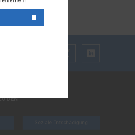
nenlernen!
m den Link des Artikels zu kopieren.
ZU DEN
Soziale Entschädigung