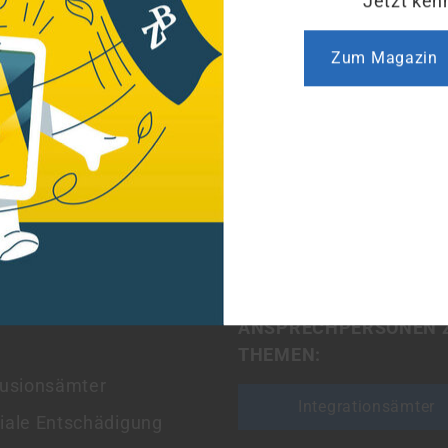
Zum Glossar
Jetzt ken
Zum Magazin
Klicke hier u
MENBEREICHE
FINDEN SIE HIER IHRE
ANSPRECHPERSONEN 
THEMEN:
lusionsämter
Integrationsämter
iale Entschädigung