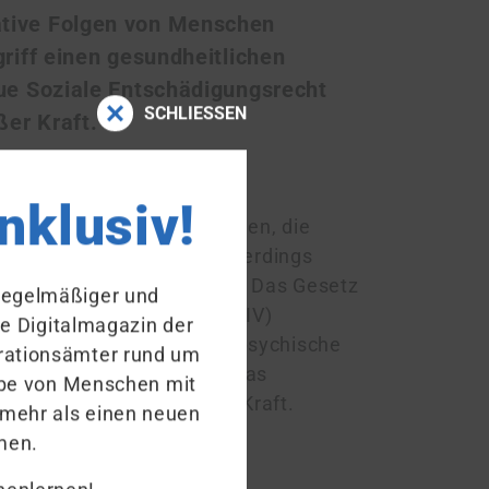
ative Folgen von Menschen
griff einen gesundheitlichen
eue Soziale Entschädigungsrecht
SCHLIESSEN
ßer Kraft.
in Kraft. Ziel war, die
inklusiv!
 von Menschen auszugleichen, die
haden erlitten hatten. Allerdings
n durch tätliche Angriffe. Das Gesetz
 regelmäßiger und
ntschädigungsrecht (SGB XIV)
ue Digitalmagazin der
ter anderem auch schwere psychische
ra­tions­ämter rund um
king entschädigt werden. Das
habe von Menschen mit
zum 1. Januar 2024 außer Kraft.
 mehr als einen neuen
men.