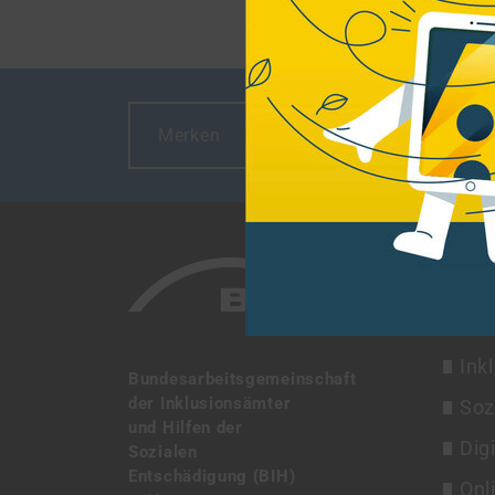
Merken
Drucken
THE
BIH
Ink
Bundesarbeitsgemeinschaft
der Inklusionsämter
Soz
und Hilfen der
Dig
Sozialen
Entschädigung (BIH)
Onl