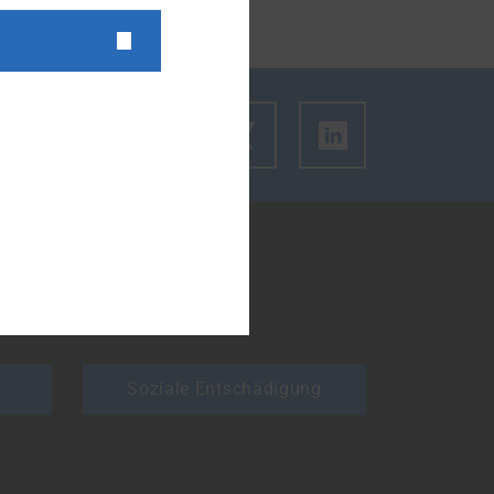
m den Link des Artikels zu kopieren.
ZU DEN
Soziale Entschädigung