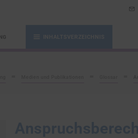
INHALTSVERZEICHNIS
NG
ung
Medien und Publikationen
Glossar
A
Anspruchsberech