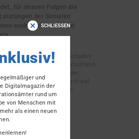
det, für dessen Folgen die
Leistungen der Sozialen
nnen auch Verwandte und
SCHLIESSEN
ein.
inklusiv!
hen, die einen Gesundheitsschaden
r das die Bundesrepublik Deutschland
spielsweise Gewalttaten oder
 regelmäßiger und
Personen, die einen Anspruch auf
ue Digitalmagazin der
 Das sind Geschädigte, ihre
ra­tions­ämter rund um
stehende
habe von Menschen mit
 mehr als einen neuen
men.
nenlernen!