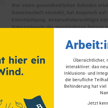
Wer einen gesundheitlichen Schaden erlei
Gemeinschaft einsteht, hat Anspruch auf 
Entschädigung. Anspruchsberechtigte kö
Nahestehende der geschädigten Person s
Arbeit:
Die Soziale Entschädigung unterstützt Mensc
aufgrund eines Ereignisses erlitten haben, fü
die Verantwortung übernimmt. Das können bei
Übersichtlicher,
Impfschäden sein. Anspruchsberechtigte sind 
interaktiver: das ne
Leistungen der Sozialen Entschädigung haben.
Inklusions- und Integ
Angehörigen und Hinterbliebenen sowie Nahe
die berufliche Teil
Behinderung hat viel
Na
Zum Glossar
Jetzt ken