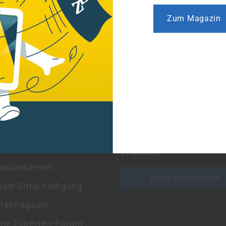
Zum Magazin
Klicke hier u
MENBEREICHE
FINDEN SIE HIER IHRE
ANSPRECHPERSONEN 
THEMEN:
lusionsämter
Integrationsämter
iale Entschädigung
italmagazin
ine Experten-Forum