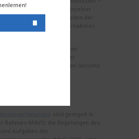
on Mitarbeitenden, bei persönlichen –
nenlernen!
nden – Angelegenheiten einzelner
n und sozialen Angelegenheiten der
nnen in gegenseitigem Einvernehmen
retungsrecht betreffen, können
rden. Diese arbeiten auf der
htsordnungen. Die staatlichen Gerichte
dertenvertretungen
sind geregelt in
er Rahmen-MAVO; die Regelungen des
n und Aufgaben der