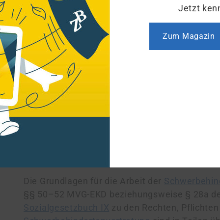
Zustimmungsrecht bei der Einstellung v
Jetzt ken
das jeweilige
Arbeitsverhältnis
betreffe
Beschäftigter und bei organisatorische
Zum Magazin
Einrichtung. Dienstvereinbarungen kö
abgeschlossen werden.
In Streitfällen, die das Mitarbeitervert
kirchliche Arbeitsgerichte angerufen we
Grundlage der kirchlichen Arbeitsgeric
sind nicht zuständig.
Schwerbehindertenvertretung
Die Grundlagen für die Arbeit der
Schwerbehin
§§ 50–52 MVG-EKD beziehungsweise § 28a d
Sozialgesetzbuch IX
zu den Rechten, Pflichte