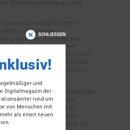
hen Mitarbeitervertretungen sind
it 5 oder mehr wahlberechtigten
wählbar sind, ist eine
SCHLIESSEN
stens einmal im Jahr findet eine
er­ver­tre­tung und Dienst­ge­ber
ion des kirchlichen Dienstes ver­trau­
inklusiv!
n, informieren sich gegenseitig über
schaft und treffen sich mindestens
itzung.
 regelmäßiger und
ue Digitalmagazin der
Recht auf Anhörung und Mitberatung bei
ra­tions­ämter rund um
en sowie bei ordentlichen und
habe von Menschen mit
auf der Probezeit. Sie hat ein
 mehr als einen neuen
nellen Angelegenheiten und ein
men.
sozialen Angelegenheiten sowie ein