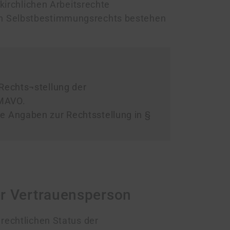
e kirchlichen Arbeitsrechte
 Selbst­bestim­mungs­rechts bestehen
 Rechts¬stellung der
-MAVO.
ie Angaben zur Rechtsstellung in §
er Vertrauensperson
recht­lichen Status der