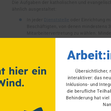
Die Aufgaben der katholischen und evangelisc
ähnlich aus­ge­stal­tet:
In jeder
Dienststelle
oder Einrichtung m
Beschäftigten, von denen mindestens 3 
Mitarbeitervertretung zu wählen. Minde
Mitarbeiterversammlung statt. Mit­ar­bei­t
arbeiten aufgrund der religiösen Dimens
Arbeit:
ens­voll und partnerschaftlich zusamme
alle Angelegenheiten der Dienstgemein
einmal im Jahr zu einer gemeinsamen S
Übersichtlicher,
interaktiver: das ne
Die Mitarbeitervertretung hat nur ein 
Inklusions- und Integ
allgemeinen personellen Angelegenheit
die berufliche Teil
außerordentlichen Kündigungen nach Abl
Behinderung hat viel
Vorschlagsrecht bei allgemeinen perso
Na
Antragsrecht in organisatorischen und 