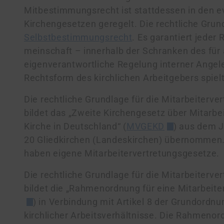
Mitbestimmungsrecht ist stattdessen in den e
Kirchengesetzen geregelt. Die rechtliche Grund
Selbstbestimmungsrecht
. Es garantiert jeder 
mein­schaft – innerhalb der Schranken des für
eigenverantwortliche Regelung interner Angele
Rechts­form des kirchlichen Arbeitgebers spielt
Die rechtliche Grundlage für die Mitarbeiterve
bildet das „Zweite Kirchengesetz über Mitarbe
Kirche in Deutsch­land“ (
MVGEKD
) aus dem J
20 Gliedkirchen (Lan­des­kir­chen) übernommen
haben eigene Mit­ar­bei­ter­ver­tre­tungs­ge­set­ze.
Die rechtliche Grundlage für die Mitarbeiterver
bildet die „Rahmenordnung für eine Mitarbeit
) in Verbindung mit Artikel 8 der Grundordn
kirchlicher Arbeitsverhältnisse. Die Rahmeno