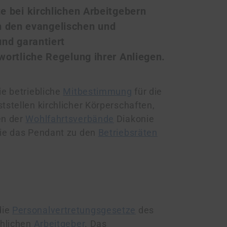
 bei kirchlichen Arbeitgebern
in den evangelischen und
nd garantiert
ortliche Regelung ihrer Anliegen.
ie betriebliche
Mitbestimmung
für die
tstellen kirchlicher Körperschaften,
en der
Wohlfahrtsverbände
Diakonie
Sie das Pendant zu den
Betriebsräten
die
Personalvertretungsgesetze
des
chlichen
Arbeitgeber
. Das