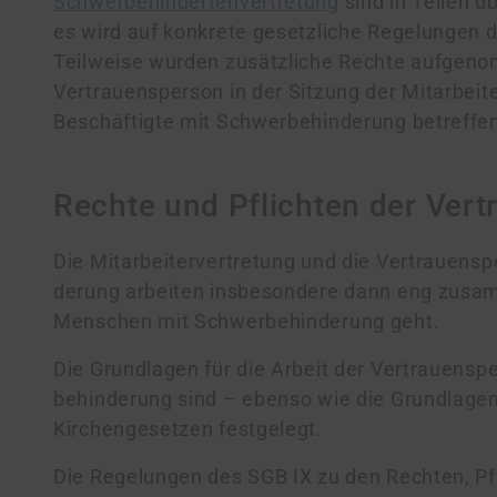
Schwerbehindertenvertretung
sind in Teilen 
es wird auf konkrete gesetzliche Regelungen
Teilweise wurden zusätzliche Rechte aufgeno
Vertrauensperson in der Sitzung der Mitarbeiterv
Beschäftigte mit Schwer­be­hin­de­rung betreffe
Rechte und Pflichten der Ver
Die Mitarbeitervertretung und die Vertrauens­
derung arbeiten ins­beson­dere dann eng zu­s
Men­schen mit Schwer­behin­derung geht.
Die Grundlagen für die Arbeit der Vertrauens­
behinderung sind – ebenso wie die Grundlagen 
Kirchengesetzen festgelegt.
Die Regelungen des SGB IX zu den Rechten, Pf