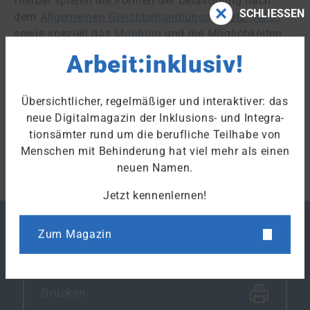
Hierbei spielen die Formen der Belästigung nach
SCHLIESSEN
dem
Allgemeinen Gleichbehandlungsgesetz (AGG)
sowie speziell das
Mobbing
und die Möglichkeiten,
wie man ihnen im
Betrieb
beziehungsweise in der
Arbeit:inklusiv!
Dienststelle
entgegenwirken kann, eine große Rolle.
Übersichtlicher, regelmäßiger und interaktiver: das
Stand: 04.08.2026
neue Digitalmagazin der Inklusions- und Integra­
tions­ämter rund um die berufliche Teilhabe von
Zum Fachlexikon
Menschen mit Behinderung hat viel mehr als einen
neuen Namen.
Jetzt kennenlernen!
Zum Magazin
Merken
Drucken