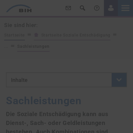
/
/
Sie sind hier:
Startseite
Startseite Soziale Entschädigung
...
Sachleistungen
- Button klicken um neue Se
Inhalte
Sachleistungen
Die Soziale Entschädigung kann aus
Dienst-, Sach- oder Geldleistungen
bestehen. Auch Kombinationen sind