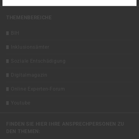
THEMENBEREICHE
BIH
Inklusionsämter
Soziale Entschädigung
Digitalmagazin
Online Experten-Forum
Youtube
FINDEN SIE HIER IHRE ANSPRECHPERSONEN ZU
DEN THEMEN: