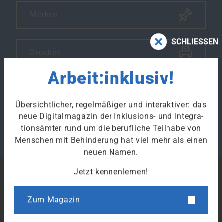
Merken
SCHLIESSEN
Drucken
Arbeit:inklusiv!
Klicke hier um den Link des Artikels zu kopieren.
Übersichtlicher, regelmäßiger und interaktiver: das
neue Digitalmagazin der Inklusions- und Integra­
tions­ämter rund um die berufliche Teilhabe von
Menschen mit Behinderung hat viel mehr als einen
neuen Namen.
Jetzt kennenlernen!
Zum Magazin
Bundesarbeitsgemeinschaft der Inklusionsämter und Hilfen der
Sozialen Entschädigung (BIH) e. V.