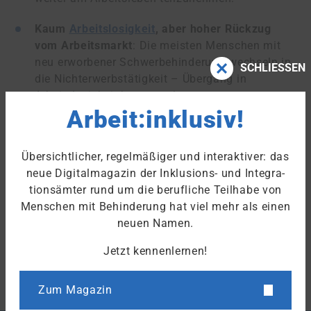
Kaum
Arbeitslosigkeit
, aber hoher Rückzug
vom Arbeitsmarkt
: Die meisten Menschen mit
neu erworbener Schwerbehinderung wechseln in
SCHLIESSEN
die Nichterwerbstätigkeit – Übergang in
Arbeitslosigkeit kommt selten vor.
Arbeit:inklusiv!
Diese Ergebnisse verdeutlichen, dass eine
Schwerbehinderung oft tiefgreifende Folgen für die
Übersichtlicher, regelmäßiger und interaktiver: das
Erwerbsbiografie hat. Mehr zur Studie des IAB unter:
neue Digitalmagazin der Inklusions- und Integra­
VOLLSTÄNDIGER KURZBERICHT DES INSTITUTS FÜR
tions­ämter rund um die berufliche Teilhabe von
ARBEITSMARKT- UND BERUFSFORSCHUNG
Menschen mit Behinderung hat viel mehr als einen
neuen Namen.
Jetzt kennenlernen!
ZURÜCK ZUR ÜBERSICHT
Zum Magazin