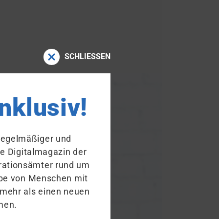
SCHLIESSEN
Fragen zur Einstellung, Ausbildung
inklusiv!
 regelmäßiger und
ue Digitalmagazin der
ra­tions­ämter rund um
habe von Menschen mit
 mehr als einen neuen
men.