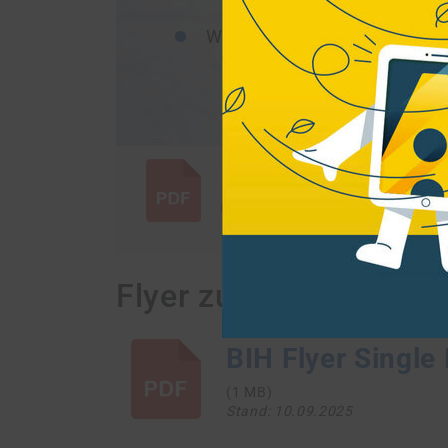
Welche Vorteile hat die Be
Der Flyer ist auch in englischer Sp
|
10.06.2025
1 MB
JETZT HERUNTERLADEN
Flyer zu den EAA in e
BIH Flyer Single
(1 MB)
Stand: 10.09.2025