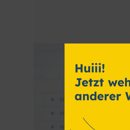
Die Einheitlichen Ansprechstellen 
und (Weiter)Beschäftigung von A
Dieser Flyer beantwortet die folge
Was genau sind Einheitliche
Welche Aufgaben haben die
Wie können Unternehmen und