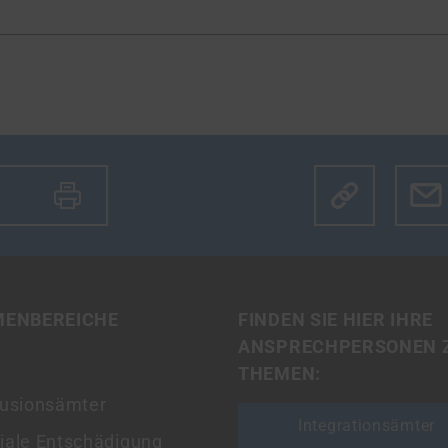
Klicke hier u
MENBEREICHE
FINDEN SIE HIER IHRE
ANSPRECHPERSONEN 
THEMEN:
lusionsämter
Integrationsämter
iale Entschädigung