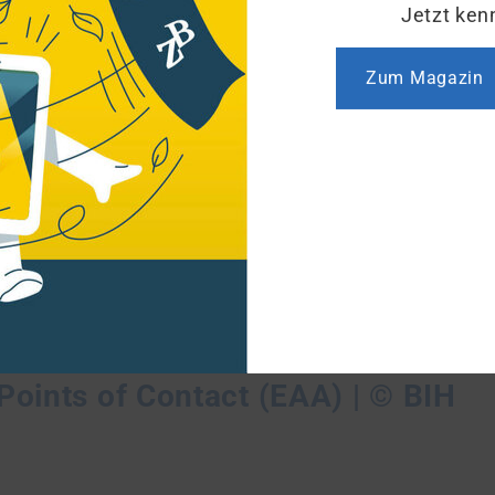
Jetzt ken
schäftigung von Menschen mit Schwerbehinderung?
Zum Magazin
rache verfügbar.
nglischer Sprache
 Points of Contact (EAA) | © BIH