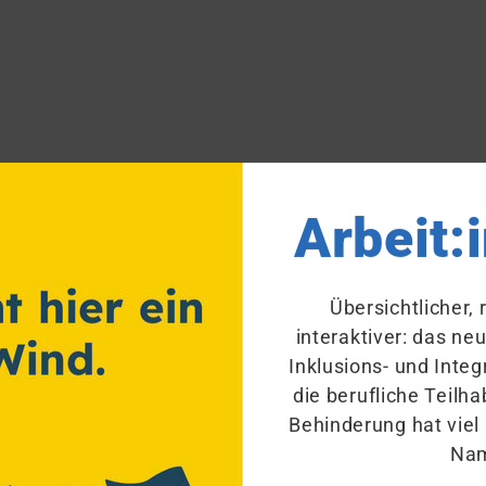
für
Arbeitgeber
(
EAA
) sind zentrale Anlaufstelle bei 
Arbeit:
rbeitnehmenden mit
Schwerbehinderung
.
nden wichtigen Fragen:
Übersichtlicher,
interaktiver: das ne
Inklusions- und Integ
 Ansprechstellen für Arbeitgeber?
die berufliche Teil
 EAA konkret?
Behinderung hat viel
Na
 Dienststellen davon profitieren?