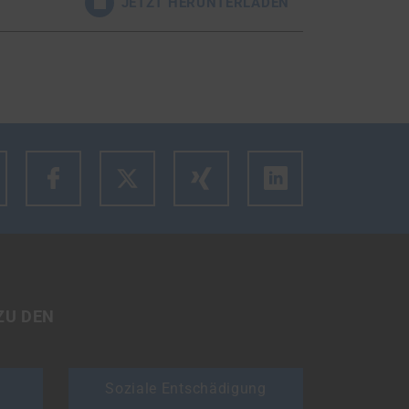
JETZT HERUNTERLADEN
m den Link des Artikels zu kopieren.
ZU DEN
Soziale Entschädigung