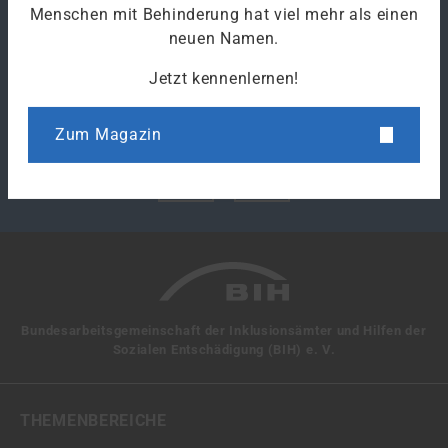
Menschen mit Behinderung hat viel mehr als einen
Drucken
neuen Namen.
Jetzt kennenlernen!
Klicke hier um den Link des Artikels zu kopieren.
Zum Magazin
Bundesarbeitsgemeinschaft der Inklusionsämter und Hilfen der
Sozialen Entschädigung (BIH) e. V.
THEMENBEREICHE