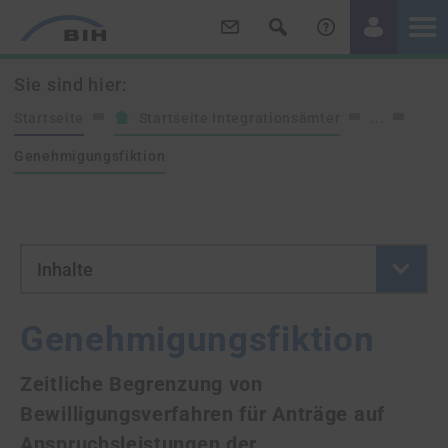
/
/
Sie sind hier:
Startseite
Startseite Integrationsämter
...
Genehmigungsfiktion
- Button klicken um neue Se
Inhalte
Genehmigungsfiktion
Zeitliche Begrenzung von
Bewilligungsverfahren für Anträge auf
Anspruchsleistungen der