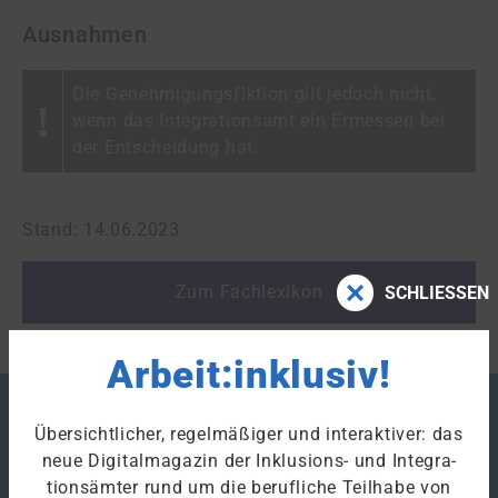
Ausnahmen
Die Genehmigungsfiktion gilt jedoch nicht,
wenn das Integrationsamt ein Ermessen bei
der Entscheidung hat.
Stand: 14.06.2023
Zum Fachlexikon
SCHLIESSEN
Arbeit:inklusiv!
Übersichtlicher, regelmäßiger und interaktiver: das
Merken
neue Digitalmagazin der Inklusions- und Integra­
tions­ämter rund um die berufliche Teilhabe von