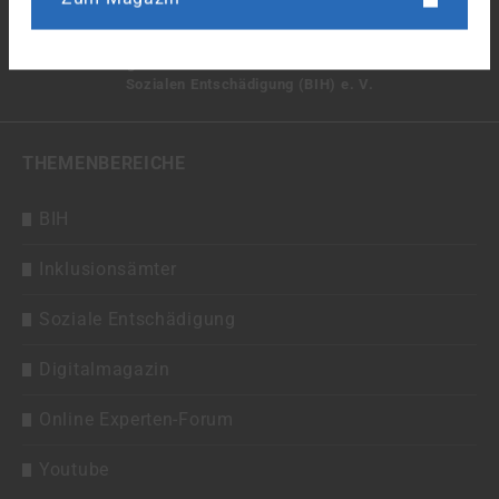
Zum Magazin
Bundesarbeitsgemeinschaft der Inklusionsämter und Hilfen der
Sozialen Entschädigung (BIH) e. V.
THEMENBEREICHE
BIH
Inklusionsämter
Soziale Entschädigung
Digitalmagazin
Online Experten-Forum
Youtube