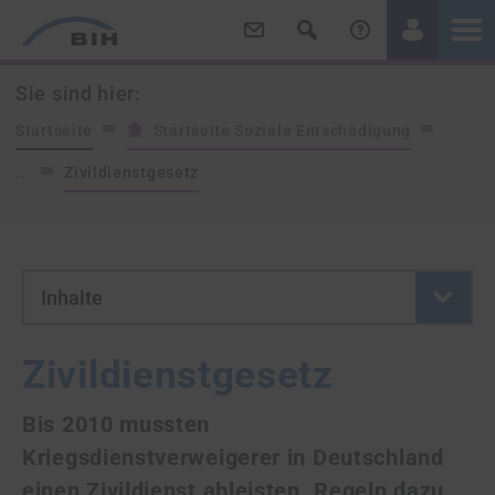
/
/
Sie sind hier:
Startseite
Startseite Soziale Entschädigung
...
Zivildienstgesetz
- Button klicken um neue Se
Inhalte
Zivildienstgesetz
Bis 2010 mussten
Kriegsdienstverweigerer in Deutschland
einen Zivildienst ableisten. Regeln dazu