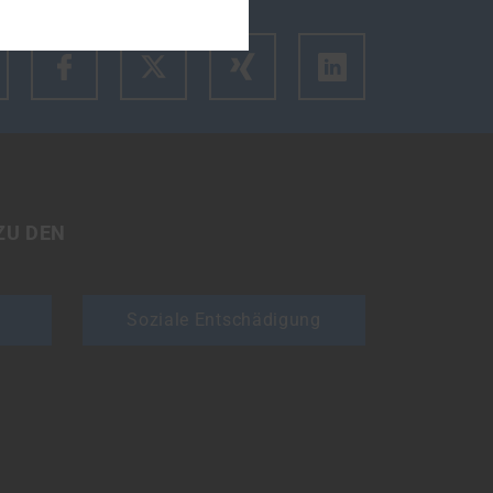
m den Link des Artikels zu kopieren.
ZU DEN
Soziale Entschädigung