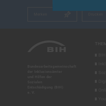
Merken
Drucken
THE
BIH
Ink
Bundesarbeitsgemeinschaft
der Inklusionsämter
Soz
und Hilfen der
Dig
Sozialen
Entschädigung (BIH)
Onl
e. V.
You