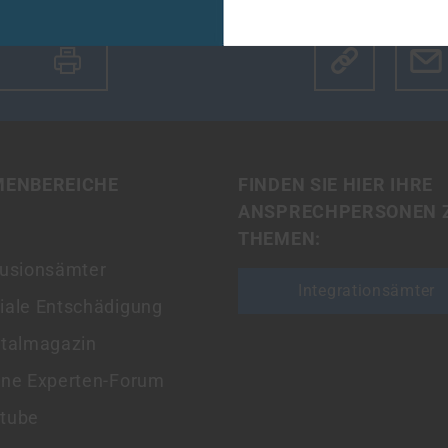
Klicke hier u
MENBEREICHE
FINDEN SIE HIER IHRE
ANSPRECHPERSONEN 
THEMEN:
lusionsämter
Integrationsämter
iale Entschädigung
italmagazin
ine Experten-Forum
tube