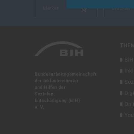
Merken
Drucken
THE
BIH
Ink
Bundesarbeitsgemeinschaft
der Inklusionsämter
Soz
und Hilfen der
Dig
Sozialen
Entschädigung (BIH)
Onl
e. V.
You