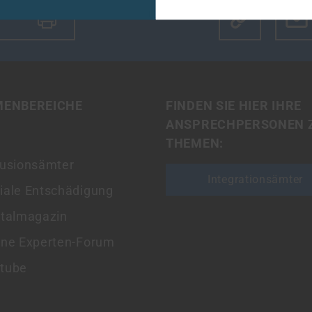
Klicke hier u
MENBEREICHE
FINDEN SIE HIER IHRE
ANSPRECHPERSONEN 
THEMEN:
lusionsämter
Integrationsämter
iale Entschädigung
italmagazin
ine Experten-Forum
tube