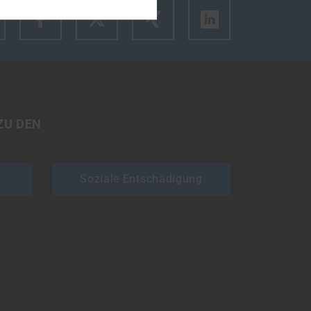
m den Link des Artikels zu kopieren.
ZU DEN
Soziale Entschädigung