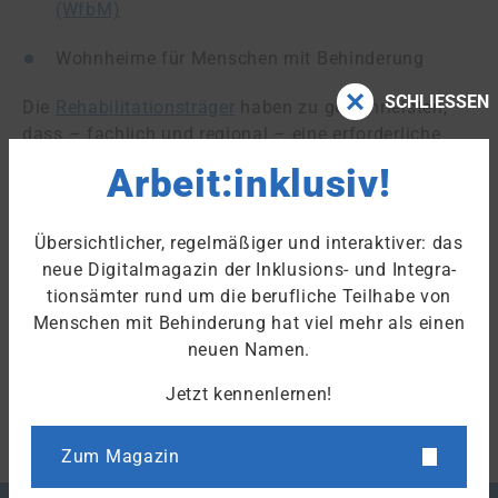
(WfbM)
Wohnheime für Menschen mit Behinderung
SCHLIESSEN
Die
Rehabilitationsträger
haben zu gewährleisten,
dass – fachlich und regional – eine er­for­der­li­che
Zahl von Rehabilitationsdiensten und -einrichtungen
Arbeit:inklusiv!
zur Verfügung steht (§ 36 Absatz 1 SGB IX). Diese
Einrichtungen müssen auch den Anforderungen an
Barrierefreiheit
entsprechen, die zum Beispiel beim
Übersichtlicher, regelmäßiger und interaktiver: das
barrierefreien Bauen
zu beachten sind.
neue Digitalmagazin der Inklusions- und Integra­
tions­ämter rund um die berufliche Teilhabe von
Menschen mit Behinderung hat viel mehr als einen
Stand: 30.09.2022
neuen Namen.
Jetzt kennenlernen!
Zum Fachlexikon
Zum Magazin