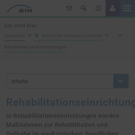
/
/
Sie sind hier:
Startseite
Startseite Integrationsämter
...
Rehabilitationseinrichtungen
- Button klicken um neue Se
Inhalte
Rehabilitationseinrichtun
In Rehabilitationseinrichtungen werden
Maßnahmen zur Rehabilitation und
Teilhabe im medizinischen, beruflichen