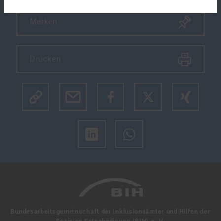
Merken
Drucken
Klicke hier um den Link des Artikels zu kopieren.
Bundesarbeitsgemeinschaft der Inklusionsämter und Hilfen der
Sozialen Entschädigung (BIH) e. V.