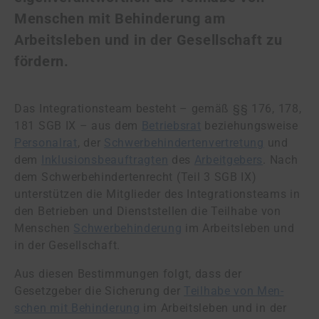
Menschen mit Behinderung am
Arbeitsleben und in der Gesellschaft zu
fördern.
Das Integrationsteam besteht – gemäß §§ 176, 178,
181 SGB IX – aus dem
Betriebsrat
be­zie­hungs­wei­se
Personalrat
, der
Schwer­be­hin­der­ten­ver­tre­tung
und
dem
In­klu­si­ons­be­auf­trag­ten
des
Ar­beit­ge­bers
. Nach
dem Schwer­be­hin­der­ten­recht (Teil 3 SGB IX)
unterstützen die Mitglieder des In­te­gra­ti­ons­teams in
den Betrieben und Dienststellen die Teilhabe von
Menschen
Schwerbehinderung
im Arbeitsleben und
in der Gesellschaft.
Aus diesen Bestimmungen folgt, dass der
Gesetzgeber die Sicherung der
Teilhabe von Men­
schen mit Behinderung
im Arbeitsleben und in der