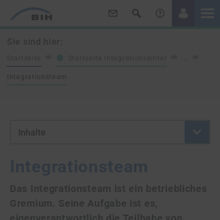
/
/
Sie sind hier:
Startseite
Startseite Integrationsämter
...
Integrationsteam
- Button klicken um neue Se
Inhalte
Integrationsteam
Das Integrationsteam ist ein betriebliches
Gremium. Seine Aufgabe ist es,
eigenverantwortlich die Teilhabe von