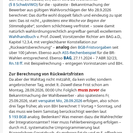
(§ 8 SchwbVWO)
für die - späteste - Bekanntmachung der
Bewerber aus gültigen Wahlvorschlägen der Mo 28.9.2026
berechnet: Das dürfte wohl doppelt falsch und eindeutig zu spät
sein: Das ist nicht
„spätestens eine Woche vor Beginn der
Stimmabgabe“,
sondern schlichtweg verfristet – sowie damit
natürlich wahlordnungsrechtlich angreifbar gemäß exzellentem
Wahlhandbuch
v. Prof.
Düwell,
Vorsitzender Richter am BAG a.D.,
Kapitel 12.3.4, mit vergleichbarer Konstellation zur
„Rückwärtsberechnung“ –
analog
den
BGB-Fristvorgaben
seit
über 100 Jahren. Ebenso auch
ASS-Rechenbeispiel
für die BR-
Wahlen entsprechend. Ebenso
BAG
,
27.11.2024 – 7 ABR 32/23,
Rn.18 ff.
mit Beispielrechnung – entgegen Vorinstanzen und BIH.
Zur Berechnung von Rückwärtsfristen
Da aber der Wahltag nicht mitzählt, da kein voller, sondern
angebrochener Tag, endet lt.
Düwell
diese Frist schon am
Montag, 28.09.2026, 00:00 Uhr. Folglich
muss zuvor
die
Bekanntmachung der Wahlbewerber - also spätestens Fr,
25.09.2026, statt
verspätet Mo, 28.09.2026
erfolgen, also schon
drei Tage früher, als von BIH berechnet !! Vortag = Sonntag, und
das muss wie beim Samstag berücksichtigt werden laut
§ 193 BGB
analog. Bedenken? Was meinen dazu die Wahlrechtler
der Integrationsämter? Hier muss Fehlerbereinigung erfolgen –
durch m.E. systematische Umprogrammierung laut
Bürgerlichem Gesetzbuch, da mehrere fatale und m.E. offenbare