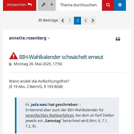
Antworten
Suche
Erweit
30 Beiträge
1
2
3
Vorherige
Nächste
annette.rosenberg
Zitieren
BIH-Wahlkalender schwächelt erneut
B
Montag 26. Mai 2025, 17:50
e
i
t
Wann endet die Anfechtungsfrist?
r
a
(§ 19 Abs. 2 BetrVG, § 193 BGB)
g
jada.wasi
hat geschrieben:
↑
Irritierend aber auch der BIH-Wahlkalender für
vereinfachtes Wahlverfahren
, bei dem an fünf Stellen
jeweils ein „
Samstag
“ berechnet wird (Nrn. 6, 7.1,
7.2, 8).