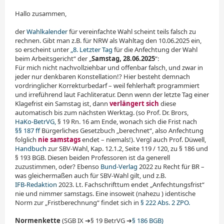
Hallo zusammen,
der
Wahlkalender
für vereinfachte Wahl scheint teils falsch zu
rechnen. Gibt man z.B. für NRW als Wahltag den 10.06.2025 ein,
so erscheint unter
„8. Letzter Tag
für die Anfechtung der Wahl
beim Arbeitsgericht“ der „
Samstag, 28.06.2025
“:
Für mich nicht nachvollziehbar und offenbar falsch, und zwar in
jeder nur denkbaren Konstellation!? Hier besteht demnach
vordringlicher Korrekturbedarf – weil fehlerhaft programmiert
und irreführend laut Fachliteratur. Denn wenn der letzte Tag einer
Klagefrist ein Samstag ist, dann
verlängert sich
diese
automatisch bis zum nächsten Werktag. (so Prof. Dr. Brors,
HaKo-BetrVG,
§ 19 Rn. 16 am Ende, wonach sich die Frist nach
§§ 187 ff
Bürgerliches Gesetzbuch „berechnet“, also Anfechtung
folglich
nie samstags
endet – niemals!). Vergl auch Prof. Düwell,
Handbuch
zur SBV-Wahl, Kap. 12.1.2, Seite 119 / 120, zu § 186 und
§ 193 BGB. Diesen beiden Professoren ist da generell
zuzustimmen, oder? Ebenso
Bund-Verlag
2022 zu Recht für BR –
was gleichermaßen auch für SBV-Wahl gilt, und z.B.
IFB-Redaktion
2023. Lt. Fachschrifttum endet „Anfechtungsfrist“
nie und nimmer samstags. Eine insoweit (nahezu ) identische
Norm zur „Fristberechnung“ findet sich in
§ 222 Abs. 2 ZPO.
Normenkette
(SGB IX ➔§ 19 BetrVG ➔
§ 186 BGB)