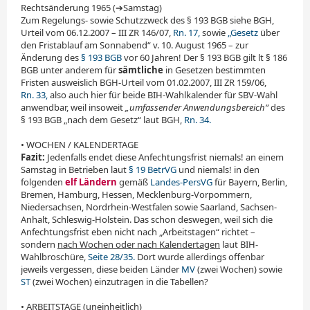
Rechtsänderung 1965 (➔Samstag)
Zum Regelungs- sowie Schutzzweck des § 193 BGB siehe BGH,
Urteil vom 06.12.2007 – III ZR 146/07,
Rn. 17,
sowie
„Gesetz
über
den Fristablauf am Sonnabend“ v. 10. August 1965 – zur
Änderung des
§ 193 BGB
vor 60 Jahren! Der § 193 BGB gilt lt § 186
BGB unter anderem für
sämtliche
in Gesetzen bestimmten
Fristen ausweislich BGH-Urteil vom 01.02.2007, III ZR 159/06,
Rn. 33,
also auch hier für beide BIH-Wahlkalender für SBV-Wahl
anwendbar, weil insoweit
„umfassender Anwendungsbereich“
des
§ 193 BGB „nach dem Gesetz“ laut BGH,
Rn. 34.
• WOCHEN / KALENDERTAGE
Fazit:
Jedenfalls endet diese Anfechtungsfrist niemals! an einem
Samstag in Betrieben laut
§ 19 BetrVG
und nie­mals! in den
folgenden
elf Ländern
gemäß
Landes-PersVG
für Bayern, Berlin,
Bremen, Hamburg, Hessen, Mecklenburg-Vorpommern,
Niedersachsen, Nordrhein-West­falen sowie Saarland, Sachsen-
Anhalt, Schleswig-Holstein. Das schon deswegen, weil sich die
Anfechtungsfrist eben nicht nach „Arbeitstagen“ richtet –
sondern
nach Wochen oder nach Kalendertagen
laut BIH-
Wahlbroschüre,
Seite 28/35.
Dort wurde allerdings offenbar
jeweils vergessen, diese beiden Län­der
MV
(zwei Wochen) sowie
ST
(zwei Wochen) ein­zu­tragen in die Tabellen?
• ARBEITSTAGE (uneinheitlich)