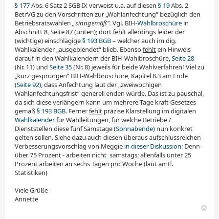
§ 177
Abs. 6 Satz 2 SGB IX verweist u.a. auf diesen
§ 19
Abs. 2
BetrVG zu den Vorschriften zur „Wahlanfechtung“ bezüglich den
Betriebsratswahlen
„sinngemäß“.
Vgl. BIH-
Wahlbroschüre
in
Abschnitt 8, Seite 87 (unten); dort
fehlt
allerdings leider der
(wichtige) einschlägige
§ 193 BGB
– welcher auch im dig.
Wahlkalender „ausgeblendet“ blieb. Ebenso
fehlt
ein Hinweis
darauf in den Wahlkalendern der BIH-Wahlbroschüre,
Seite 28
(Nr. 11) und
Seite 35
(Nr. 8) jeweils für beide Wahlverfahren! Viel zu
„kurz gesprungen“ BIH-Wahlbroschüre, Kapitel 8.3 am Ende
(Seite 92),
dass Anfechtung laut der „zweiwöchigen
Wahlanfechtungsfrist“ generell enden würde. Das ist zu pauschal,
da sich diese verlängern kann um mehrere Tage kraft Gesetzes
gemäß
§ 193 BGB.
Ferner
fehlt
präzise Klarstellung im digitalen
Wahlkalender
für Wahlleitungen, für welche Betriebe /
Dienststellen diese fünf Samstage
(Sonnabende)
nun konkret
gelten sollen. Siehe dazu auch diesen überaus aufschlussreichen
Verbesserungsvorschlag von Meggie
in dieser Diskussion:
Denn -
über 75 Prozent - arbeiten nicht
_
samstags; allenfalls unter 25
Prozent arbeiten an sechs Tagen pro Woche (laut amtl.
Statistiken)
Viele Grüße
Annette
N
a