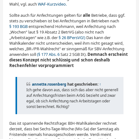
Wahl, vgl. auch
WAF-Kurzvideo.
Sollte auch für Anfechtungen gelten für
alle
Betriebe, dass ggf.
stets zu verschieben ist bei Anfechtungen in Betrieben nach
§ 193 BGB
entsprechend Hohmann, weil Anfechtung nach
„Wochen“ laut § 19 Absatz 2 BetrVG (also nicht nach
„Arbeitstagen“ wie z.B. der
§ 26 BPersVG!)
Das kann der
Wahlkalender nicht unterscheiden, weil ihm nicht gesagt wird,
welches „BR-/PR-Wahlrecht“ er sinngemäß für SBV-Anfechtung
anwenden soll
(§ 177 Abs. 6
Satz 2 SGB IX).
Demnach erscheint
dieses Konzept nicht schlüssig und
_
schon deshalb
Rechenfehler vorprogrammiert
annette.rosenberg
hat geschrieben:
↑
Ich gehe davon aus, dass sich das aber nicht generell
auf An­fech­tungsfristen beim ArbG bezieht und zwar
egal, ob sich Anfechtung nach Arbeitstagen oder
sonst berechnet. Richtig?
Das ist spannende Rechtsfrage: BIH-Wahlkalender rechnet
derzeit, dass bei Sechs-Tage-Woche (Mo-Sa) der Samstag als
Fristende niemals hinausgeschoben werde. Verdi meint