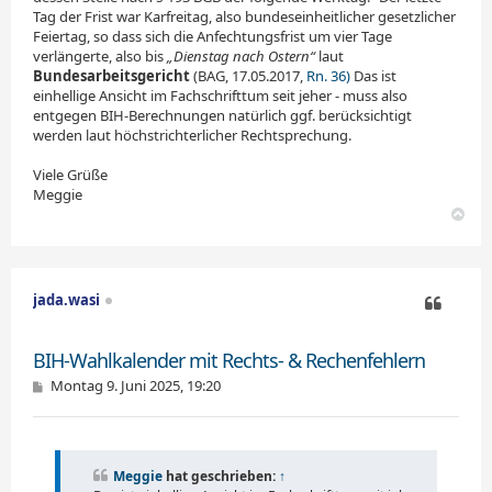
Tag der Frist war Karfreitag, also bundeseinheitlicher gesetzlicher
Feiertag, so dass sich die Anfechtungsfrist um vier Tage
verlängerte, also bis
„Dienstag nach Ostern“
laut
Bundesarbeitsgericht
(BAG, 17.05.2017,
Rn. 36)
Das ist
einhellige Ansicht im Fachschrifttum seit jeher - muss also
entgegen BIH-Berechnungen natürlich ggf. berücksichtigt
werden laut höchstrichterlicher Rechtsprechung.
Viele Grüße
Meggie
N
a
c
h
o
jada.wasi
b
e
Zitieren
n
BIH-Wahlkalender mit Rechts- & Rechenfehlern
B
Montag 9. Juni 2025, 19:20
e
i
t
r
a
Meggie
hat geschrieben:
↑
g