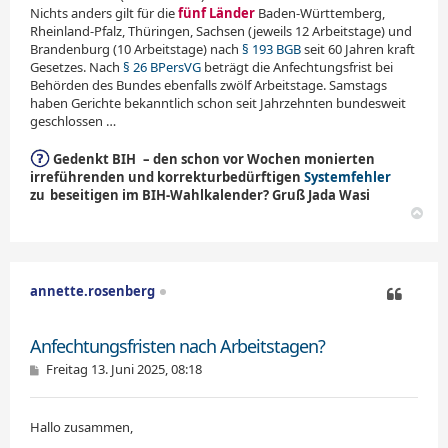
Nichts anders gilt für die
fünf Länder
Baden-Württemberg,
Rheinland-Pfalz, Thüringen, Sachsen (jeweils 12 Arbeits­ta­ge) und
Brandenburg (10 Arbeitstage) nach
§ 193 BGB
seit 60 Jahren kraft
Gesetzes. Nach
§ 26 BPersVG
beträgt die Anfechtungsfrist bei
Behörden des Bundes ebenfalls zwölf Arbeitstage. Samstags
haben Gerichte bekanntlich schon seit Jahrzehnten bundesweit
geschlossen …
Gedenkt BIH
,
– den schon vor Wochen monierten
irreführenden und korrekturbedürftigen
Systemfehler
zu
_
beseitigen im BIH-Wahlkalender? Gruß Jada Wasi
N
a
c
h
o
annette.rosenberg
b
e
Zitieren
n
Anfechtungsfrist­en nach Arbeitstagen?
B
Freitag 13. Juni 2025, 08:18
e
i
t
Hallo zusammen,
r
a