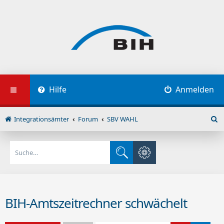
Hilfe
Anmelden
Integrationsämter
Forum
SBV WAHL
S
u
c
Erweiterte Suche
h
Suche
e
BIH-Amtszeitrechner schwächelt