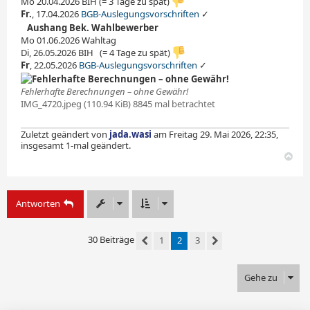
Mo 20.04.2026 BIH (= 3 Tage zu spät)
Fr.
, 17.04.2026 ­
BGB-Auslegungsvorschriften
✓
•
Aushang Bek. Wahlbewerber
Mo 01.06.2026 Wahltag
Di, 26.05.2026 BIH ­ ­ (= 4 Tage zu spät)
Fr
, 22.05.2026
BGB-Auslegungsvorschriften
✓
Fehlerhafte Berechnungen – ohne Gewähr!
IMG_4720.jpeg (110.94 KiB) 8845 mal betrachtet
Zuletzt geändert von
jada.wasi
am Freitag 29. Mai 2026, 22:35,
insgesamt 1-mal geändert.
N
a
c
h
Antworten
o
b
e
n
30 Beiträge
1
2
3
Vorherige
Nächste
Gehe zu