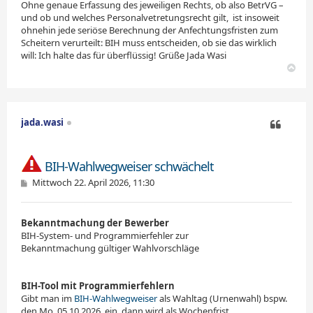
Ohne genaue Erfassung des jeweiligen Rechts, ob also BetrVG –
und ob und welches Personalvetretungsrecht gilt,
_
ist insoweit
ohnehin jede seriöse Berechnung der Anfechtungsfristen zum
Scheitern verurteilt: BIH muss entscheiden, ob sie das wirklich
will: Ich halte das für überflüssig! Grüße Jada Wasi
N
a
c
h
o
jada.wasi
b
e
Zitieren
n
BIH-Wahlwegweiser schwächelt
B
Mittwoch 22. April 2026, 11:30
e
i
t
Bekanntmachung der Bewerber
r
a
BIH-System- und Programmierfehler zur
g
Bekanntmachung gültiger Wahlvorschläge
BIH-Tool mit Programmierfehlern
Gibt man im
BIH-Wahlwegweiser
als Wahltag (Urnenwahl) bspw.
den Mo, 05.10.2026, ein, dann wird als Wochenfrist