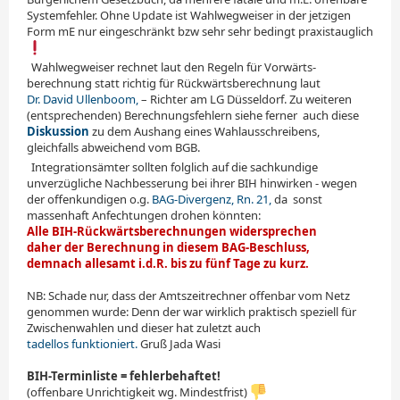
Systemfehler. Ohne Update ist Wahlwegweiser in der jetzigen
Form mE nur eingeschränkt bzw sehr sehr bedingt praxistauglich
.
Wahlwegweiser rechnet laut den Regeln für Vor­wärts­
berechnung statt richtig für Rückwärtsberechnung laut
Dr. David Ullenboom,
– Richter am LG Düsseldorf. Zu weiteren
(entsprechenden) Berechnungsfehlern siehe ferner
_
auch diese
Diskussion
zu dem Aushang eines Wahlausschreibens,
gleichfalls abweichend vom BGB.
.
Integrationsämter sollten folglich auf die sachkundige
unverzügliche Nachbesserung bei ihrer BIH hinwirken - wegen
der offenkundigen o.g.
BAG-Divergenz, Rn. 21,
da
_
sonst
massenhaft Anfechtungen drohen könnten:
Alle BIH-Rückwärtsberechnungen widersprechen
daher der Berechnung in diesem BAG-Beschluss,
demnach allesamt i.d.R. bis zu fünf Tage zu kurz.
NB: Schade nur, dass der Amtszeitrechner offenbar vom Netz
genommen wurde: Denn der war wirklich praktisch speziell für
Zwischenwahlen und dieser hat zuletzt auch
tadellos funktioniert.
Gruß Jada Wasi
BIH-Terminliste = fehlerbehaftet!
(offenbare Unrichtigkeit wg. Mindestfrist)