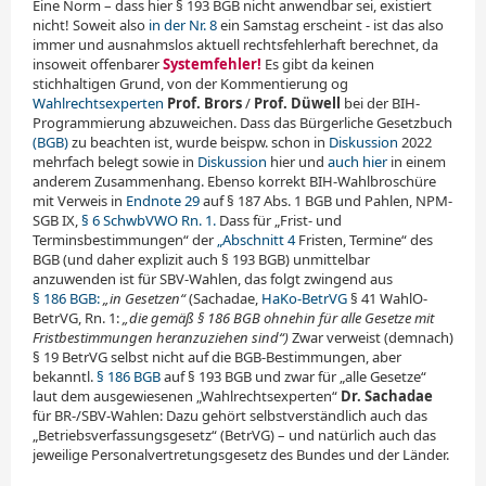
Eine Norm – dass hier § 193 BGB nicht anwendbar sei, existiert
nicht! Soweit also
in der Nr. 8
ein Samstag erscheint - ist das also
immer und ausnahmslos aktuell rechtsfehlerhaft berechnet, da
insoweit offenbarer
Systemfehler!
Es gibt da keinen
stichhaltigen Grund, von der Kommentierung og
Wahlrechtsexperten
Prof. Brors
/
Prof. Düwell
bei der BIH-
Programmierung abzuweichen. Dass das Bürgerliche Gesetzbuch
(BGB)
zu beachten ist, wurde beispw. schon in
Diskussion
2022
mehrfach belegt sowie in
Diskussion
hier und
auch hier
in einem
anderem Zusammenhang. Ebenso korrekt BIH-Wahlbroschüre
mit Verweis in
Endnote 29
auf § 187 Abs. 1 BGB und Pahlen, NPM-
SGB IX,
§ 6 SchwbVWO Rn. 1.
Dass für „Frist- und
Terminsbestimmungen“ der
„Abschnitt 4
Fristen, Termine“ des
BGB (und daher explizit auch § 193 BGB) unmittelbar
anzuwenden ist für SBV-Wahlen, das folgt zwingend aus
§ 186 BGB:
„in Gesetzen“
(Sa­chadae,
HaKo-BetrVG
§ 41 WahlO-
BetrVG, Rn. 1:
„die gemäß § 186 BGB ohnehin für alle Gesetze mit
Fristbestimmungen heranzuziehen sind“)
Zwar verweist (demnach)
§ 19 BetrVG selbst nicht auf die BGB-Bestimmungen, aber
bekanntl.
§ 186 BGB
auf § 193 BGB und zwar für „alle Gesetze“
laut dem ausgewiesenen „Wahlrechtsexperten“
Dr. Sachadae
für BR-/SBV-Wahlen: Dazu gehört selbstverständlich auch das
„Be­triebs­ver­fas­sungs­ge­setz“ (BetrVG) – und natürlich auch das
jeweilige Personalvertretungsgesetz des Bundes und der Länder.