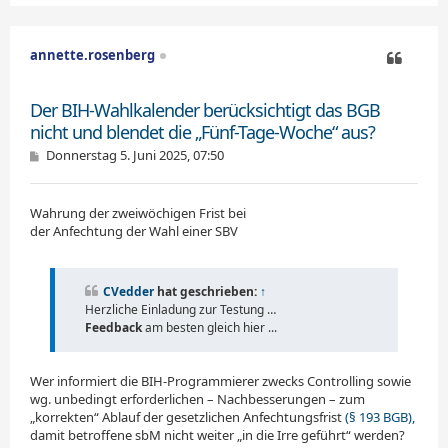
c
h
o
annette.rosenberg
b
e
Zitieren
n
Der BIH-Wahlkalender berücksichtigt das BGB
nicht und blendet die „Fünf-Tage-Woche“ aus?
B
Donnerstag 5. Juni 2025, 07:50
e
i
t
Wahrung der zweiwöchigen Frist bei
r
a
der Anfechtung der Wahl einer SBV
g
CVedder
hat geschrieben:
↑
Herzliche Einladung zur Testung …
Feedback
am besten gleich hier ...
Wer informiert die BIH-Programmierer zwecks Controlling sowie
wg. unbedingt erforderlichen – Nachbesserungen – zum
„korrekten“ Ablauf der gesetzlichen Anfechtungsfrist
(§ 193 BGB),
damit betroffene sbM nicht weiter „in die Irre geführt“ werden?