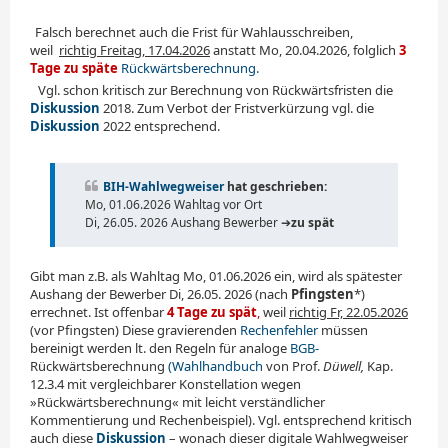
.
Falsch berechnet auch die Frist für Wahlausschreiben,
weil
_
richtig Freitag, 17.04.2026
anstatt Mo, 20.04.2026, folglich
3
Tage zu späte
Rückwärtsberechnung.
.
Vgl. schon kritisch zur Berechnung von Rückwärtsfristen die
Diskussion
2018. Zum Verbot der Fristverkürzung vgl. die
Diskussion
2022 entsprechend.
BIH-Wahlwegweiser
hat geschrieben:
Mo, 01.06.2026 Wahltag vor Ort
Di, 26.05. 2026 Aushang Bewerber ➔
zu spät
Gibt man z.B. als Wahltag Mo, 01.06.2026 ein, wird als spätester
Aushang der Bewerber Di, 26.05. 2026 (nach
Pfingsten
*)
errechnet. Ist offenbar
4 Tage zu spät
,
weil
richtig Fr, 22.05.2026
(vor Pfingsten) Diese gravierenden
Rechenfehler
müssen
bereinigt werden lt. den Regeln für analoge
BGB-
Rückwärtsberechnung
(Wahlhandbuch
von Prof.
Düwell,
Kap.
12.3.4 mit vergleichbarer Konstellation wegen
»Rückwärtsberechnung« mit leicht verständlicher
Kommentierung und Rechenbeispiel). Vgl. entsprechend kritisch
auch diese
Diskussion
– wonach dieser digitale Wahlwegweiser