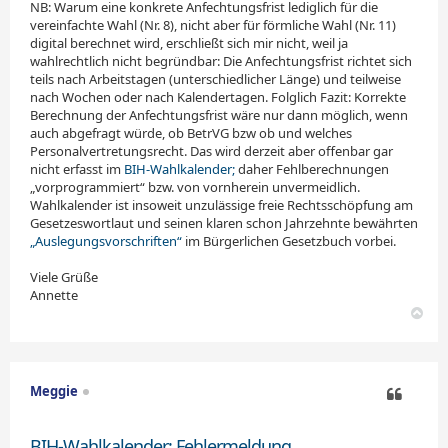
NB: Warum eine konkrete Anfechtungsfrist lediglich für die
vereinfachte Wahl (Nr. 8), nicht aber für förmliche Wahl (Nr. 11)
digital berechnet wird, erschließt sich mir nicht, weil ja
wahlrechtlich nicht begründbar: Die Anfechtungsfrist richtet sich
teils nach Arbeitstagen (unterschiedlicher Länge) und teilweise
nach Wochen oder nach Kalendertagen. Folglich Fa­zit: Korrekte
Berechnung der Anfechtungsfrist wäre nur dann möglich, wenn
auch abgefragt würde, ob BetrVG bzw ob und welches
Personalvertretungsrecht. Das wird derzeit aber offenbar gar
nicht erfasst im
BIH-Wahlkalender;
daher Fehlberechnungen
„vorprogrammiert“ bzw. von vornherein unvermeidlich.
Wahlkalender ist insoweit unzulässige freie Rechtsschöpfung am
Gesetzeswortlaut und seinen klaren schon Jahrzehnte bewährten
„Auslegungsvorschriften“
im Bürgerlichen Gesetzbuch vorbei.
Viele Grüße
Annette
N
a
c
h
o
Meggie
b
e
Zitieren
n
BIH-Wahlkalender: Fehlermeldung