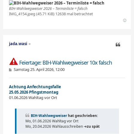
BIH-Wahlwegweiser 2026 – Terminliste = falsch
IMG_4154.jpeg (45.71 KiB) 12638 mal betrachtet
N
a
c
h
o
jada.wasi
b
e
Zitieren
n
Feiertage: BIH-Wahlwegweiser 10x falsch
B
Samstag 25. April 2026, 12:00
e
i
t
Achtung Anfechtungsfalle
r
a
25.05.2026 Pfingstmontag
g
01.06.2026 Wahltag vor Ort
BIH-Wahlwegweiser
hat geschrieben:
Mo, 01.06.2026 Wahltag vor Ort
Mo, 20.04.2026 Wahlausschreiben ➔
zu spät