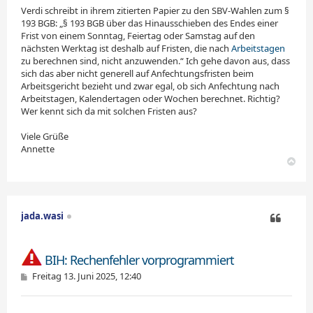
g
Verdi schreibt in ihrem zitierten Papier zu den SBV-Wahlen zum §
193 BGB: „§ 193 BGB über das Hinausschieben des Endes einer
Frist von einem Sonntag, Feiertag oder Samstag auf den
nächsten Werktag ist deshalb auf Fristen, die nach
Arbeitstagen
zu berechnen sind, nicht anzuwenden.“ Ich gehe davon aus, dass
sich das aber nicht generell auf An­fech­tungsfristen beim
Arbeitsgericht bezieht und zwar egal, ob sich Anfechtung nach
Arbeitstagen, Kalendertagen oder Wochen berechnet. Richtig?
Wer kennt sich da mit solchen Fristen aus?
Viele Grüße
Annette
N
a
c
h
o
jada.wasi
b
e
Zitieren
n
BIH: Rechenfehler vorprogrammiert
B
Freitag 13. Juni 2025, 12:40
e
i
t