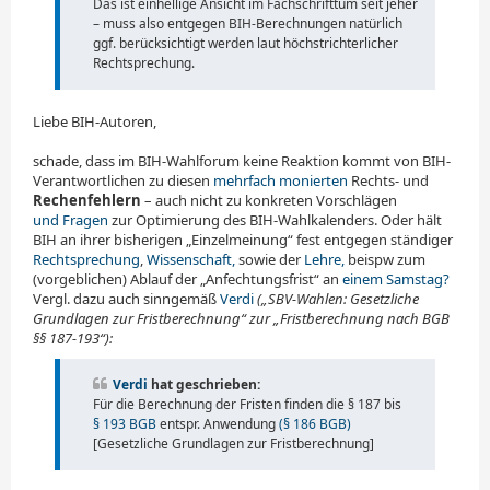
Das ist einhellige Ansicht im Fachschrifttum seit jeher
– muss also entgegen BIH-Berechnungen natürlich
ggf. berücksichtigt werden laut höchst­rich­ter­li­cher
Rechtsprechung.
Liebe BIH-Autoren,
schade, dass im BIH-Wahlforum keine Reaktion kommt von BIH-
Verantwortlichen zu diesen
mehrfach monierten
Rechts- und
Rechenfehlern
– auch nicht zu konkreten Vorschlägen
und Fragen
zur Optimierung des BIH-Wahlkalenders. Oder hält
BIH an ihrer bisherigen „Einzelmeinung“ fest entgegen ständiger
Rechtsprechung
,
Wissenschaft,
sowie der
Lehre,
beispw zum
(vorgeblichen) Ablauf der „Anfechtungsfrist“ an
einem Samstag?
Vergl. dazu auch sinngemäß
Verdi
(„SBV-Wahlen: Gesetzliche
Grundlagen zur Fristberechnung“ zur „Fristberechnung nach BGB
§§ 187-193“):
Verdi
hat geschrieben:
Für die Berechnung der Fristen finden die § 187 bis
§ 193 BGB
entspr. Anwendung
(§ 186 BGB)
[Gesetzliche Grundlagen zur Fristberechnung]