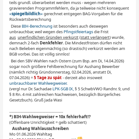
teils grundl. überarbeitet werden muss - wegen mehreren
gravierenden Programmfehlern, da ja teilweise nicht konsequent
»
spiegelbildlich
«
gerechnet entgegen BAG-Vorgaben für die
Rückwärtsberechnung
.
Diese
BIH-Berechnung
ist besonders auch deswegen
unbrauchbar, weil wegen des
Pfingstfeiertags
die Frist
aus
_
unerfindlichen Gründen verkürzt
(
statt verlängert
) wurde,
demnach 2-fach
Denkfehler
. Die Mindestfristen dürfen nicht
nach Belieben eigenmächtig (so drastisch) verkürzt werden am
BGB vorbei. Das ist völlig sinnlos!
.
Bei den SBV-Wahlen nach Ostern (zum Bsp. am Di, 14.04.2026)
sogar noch größere Fehlberechnung für Aushang Bewerber
(nämlich richtig Gründonnerstag, 02.04.2026, anstatt Di,
07.04.2026) =
5 Tage zu spät
- derzeit also insoweit
unbrauchbarer Wahlwegweiser.
(vergl nur Dr. Sachadae
LPK-SGB IX,
§ 5 SchwbVWO Randnr. 9, und
§ 8 Rn. 4 mit zahlreichen Nachweisen, bezüglich Bürgerliches
Gesetzbuch). Gruß Jada Wasi
…………………………………………….
*) BIH-Wahlwegweiser = 10x fehlerhaft!?
(Offenbare Unrichtigkeit = gelb schattiert)
•
Aushang Wahlausschreiben
Mo 01.06.2026 Wahltag