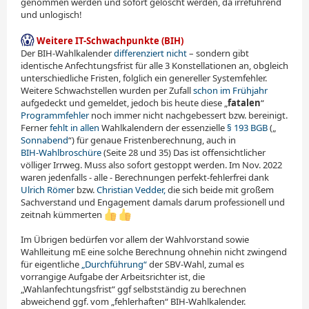
genommen werden und sofort gelöscht werden, da irreführend
und unlogisch!
Weitere IT-Schwachpunkte (BIH)
Der BIH-Wahlkalender
differenziert nicht
– sondern gibt
identische Anfechtungsfrist für alle 3 Konstellationen an, obgleich
unterschiedliche Fristen, folglich ein genereller Systemfehler.
Weitere Schwachstellen wurden per Zufall
schon im Frühjahr
aufgedeckt und gemeldet, jedoch bis heute diese „
fatalen
“
Programmfehler
noch immer nicht nachgebessert bzw. bereinigt.
Ferner
fehlt in allen
Wahl­kalendern der essenzielle
§ 193 BGB
(„
Sonnabend
“) für genaue Fristenberechnung, auch in
BIH-Wahlbroschüre
(Seite 28 und 35) Das ist offensichtlicher
völliger Irrweg. Muss also sofort gestoppt werden. Im Nov. 2022
waren jedenfalls - alle - Berechnungen perfekt-fehlerfrei dank
Ulrich Römer
bzw.
Christian Vedder,
die sich beide mit großem
Sachverstand und Engagement damals darum professionell und
zeitnah kümmerten
Im Übrigen bedürfen vor allem der Wahlvorstand sowie
Wahlleitung mE eine solche Berechnung ohnehin nicht zwingend
für eigentliche
„Durchführung“
der SBV-Wahl, zumal es
vorrangige Aufgabe der Arbeitsrichter ist, die
„Wahlanfechtungsfrist“ ggf selbstständig zu berechnen
abweichend ggf. vom „fehlerhaften“ BIH-Wahlkalender.