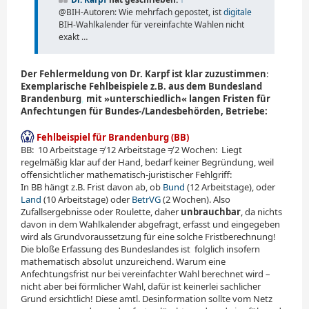
@BIH-Autoren: Wie mehrfach gepostet, ist
digitale
BIH-Wahlkalender für vereinfachte Wahlen nicht
exakt …
Der Fehlermeldung von Dr. Karpf ist klar zuzustimmen
:
Exemplarische Fehlbeispiele z.B. aus dem Bundesland
Brandenburg
,
mit »unterschiedlich« langen Fristen für
Anfechtungen für Bundes-/Landesbehörden, Betriebe:
Fehlbeispiel für Brandenburg (BB)
BB: ­ ­10 Arbeitstage ≠ 12 Arbeitstage ≠ 2 Wochen: ­ ­Liegt
regelmäßig klar auf der Hand, bedarf keiner Begründung, weil
offensichtlicher mathematisch-juristischer Fehlgriff:
In BB hängt z.B. Frist davon ab, ob
Bund
(12 Arbeitstage), oder
Land
(10 Arbeitstage) oder
BetrVG
(2 Wochen). Also
Zufallsergebnisse oder Roulette, daher
unbrauchbar
, da nichts
davon in dem Wahlkalender abgefragt, erfasst und eingegeben
wird als Grundvoraussetzung für eine solche Fristberechnung!
Die bloße Erfassung des Bundeslandes ist
_
folglich insofern
mathematisch absolut unzureichend. Warum eine
Anfechtungsfrist nur bei vereinfachter Wahl berechnet wird –
nicht aber bei förmlicher Wahl, dafür ist keinerlei sachlicher
Grund ersichtlich! Diese amtl. Des­in­formation sollte vom Netz