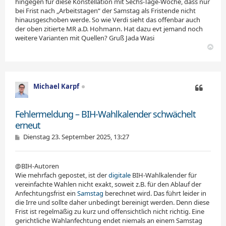
hingegen für diese Konstellation mit Sechs-Tage-Woche, dass nur
bei Frist nach „Arbeitstagen“ der Samstag als Fristende nicht
hinausgeschoben werde. So wie Verdi sieht das offenbar auch
der oben zitierte MR a.D. Hohmann. Hat dazu evt jemand noch
weitere Varianten mit Quellen? Gruß Jada Wasi
N
a
c
h
o
Michael Karpf
b
e
Zitieren
n
Fehlermeldung – BIH-Wahlkalender schwächelt
erneut
B
Dienstag 23. September 2025, 13:27
e
i
t
@BIH-Autoren
r
a
Wie mehrfach gepostet, ist der
digitale
BIH-Wahlkalender für
g
vereinfachte Wahlen nicht exakt, soweit z.B. für den Ablauf der
Anfechtungsfrist ein
Samstag
berechnet wird. Das führt leider in
die Irre und sollte daher unbedingt bereinigt werden. Denn diese
Frist ist regelmäßig zu kurz und offensichtlich nicht richtig. Eine
gerichtliche Wahlanfechtung endet niemals an einem Samstag