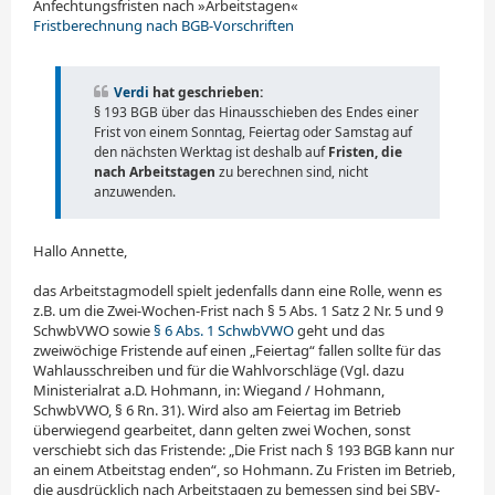
Anfechtungsfristen nach »Arbeitstagen«
r
a
Fristberechnung nach BGB-Vorschriften
g
Verdi
hat geschrieben:
§ 193 BGB über das Hinausschieben des Endes einer
Frist von einem Sonntag, Feiertag oder Samstag auf
den nächsten Werktag ist deshalb auf
Fristen, die
nach Arbeitstagen
zu be­rech­nen sind, nicht
anzuwenden.
Hallo Annette,
das Arbeitstagmodell spielt jedenfalls dann eine Rolle, wenn es
z.B. um die Zwei-Wochen-Frist nach § 5 Abs. 1 Satz 2 Nr. 5 und 9
SchwbVWO sowie
§ 6 Abs. 1 SchwbVWO
geht und das
zweiwöchige Fristende auf einen „Feiertag“ fallen sollte für das
Wahlausschreiben und für die Wahlvorschläge (Vgl. dazu
Ministerialrat a.D. Hohmann, in: Wiegand / Hohmann,
SchwbVWO, § 6 Rn. 31). Wird also am Feiertag im Betrieb
überwiegend gearbeitet, dann gelten zwei Wochen, sonst
verschiebt sich das Fristende: „Die Frist nach § 193 BGB kann nur
an einem Atbeitstag enden“, so Hohmann. Zu Fristen im Betrieb,
die ausdrücklich nach Arbeitstagen zu bemessen sind bei SBV-