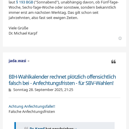
laut
§ 193 BGB
("Sonnabend"), unabhängig davon, ob Fünf-Tage-
Woche, Sechs-Tage-Woche oder sonstwie, sondern bekanntlich
immer erst am nächsten Werktag. Das gilt schon seit
Jahrzehnten, also fast seit ewigen Zeiten.
Viele Grüße
Dr. Michael Karpf
N
a
c
h
o
jada.wasi
b
e
Zitieren
n
BIH-Wahlkalender rechnet plötzlich offensichtlich
falsch bei - Anfechtungsfristen - für SBV-Wahlen!
B
Sonntag 28. September 2025, 21:25
e
i
t
Achtung Anfechtungsfalle!!
­
r
a
Falsche Anfechtungsfristen
g
Dr. Karpf
hat geschrieben:
↑