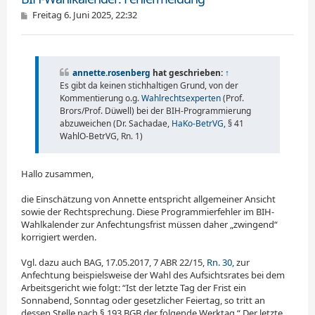
B
Freitag 6. Juni 2025, 22:32
e
i
t
r
a
annette.rosenberg
hat geschrieben:
↑
g
Es gibt da keinen stichhaltigen Grund, von der
Kommentierung o.g.
Wahlrechtsexperten
(Prof.
Brors/Prof. Düwell) bei der BIH-Programmierung
abzuweichen (Dr. Sachadae,
HaKo-BetrVG,
§ 41
WahlO-BetrVG, Rn. 1)
Hallo zusammen,
die Einschätzung von Annette entspricht allgemeiner Ansicht
sowie der Rechtsprechung. Diese Programmierfehler im BIH-
Wahlkalender zur Anfechtungsfrist müssen daher „zwingend“
korrigiert werden.
Vgl. dazu auch BAG, 17.05.2017, 7 ABR 22/15,
Rn. 30,
zur
Anfechtung beispielsweise der Wahl des Aufsichtsrates bei dem
Arbeitsgericht wie folgt: “Ist der letzte Tag der Frist ein
Sonnabend, Sonntag oder gesetzlicher Feiertag, so tritt an
dessen Stelle nach § 193 BGB der folgende Werktag.“ Der letzte