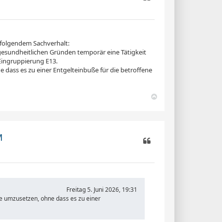
Zitieren
 folgendem Sachverhalt:
gesundheitlichen Gründen temporär eine Tätigkeit
 Eingruppierung E13.
 dass es zu einer Entgelteinbuße für die betroffene
N
a
c
h
o
M
b
e
n
Zitieren
Freitag 5. Juni 2026, 19:31
e umzusetzen, oh­ne dass es zu einer