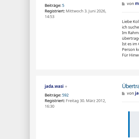
B
von
m
Beiträge:
5
e
Registriert:
Mittwoch 3. Juni 2026,
i
14:53
t
Liebe Ko
r
a
ich such
g
Im Rahme
übertrage
Ist es i
Person 
Für Hinwe
Übertr
jada.wasi
B
von
j
Beiträge:
592
e
Registriert:
Freitag 30. März 2012,
i
16:30
t
r
a
g