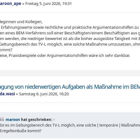
aroon_ape
»
Freitag 5. Juni 2026, 19:31
lleginnen und Kollegen,
e Erfahrungswerte sowie rechtliche und praktische Argumentationshilfen zu
n eines BEM-Verfahrens soll einer Beschäftigten/einem Beschäftigten aus 
n werden, die niedriger bewertet ist als die bisher ausgeübte Tätigkeit mit
m Geltungsbereich des TV-L möglich, eine solche Maßnahme umzusetzen, ohne
kommt?
ise, Praxisbeispiele oder Argumentationshilfen wäre ich sehr dankbar.
agung von niederwertigen Aufgaben als Maßnahme im BE
ada.wasi
»
Samstag 6. Juni 2026, 16:20
maroon
hat geschrieben:
↑
Ist es im Geltungsbereich des TV-L möglich, eine solche [ temporäre ] Maßnahm
Entgelteinbuße kommt? ­