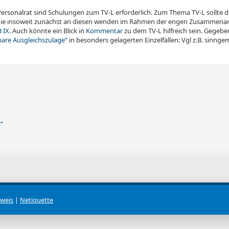
ersonalrat sind Schulungen zum TV-L erforderlich. Zum Thema TV-L sollte de
inie insoweit zunächst an diesen wenden im Rahmen der engen Zusammena
 IX.
Auch könnte ein Blick in
Kommentar
zu dem TV-L hilfreich sein. Gegebe
bare Ausgleichszulage“
in besonders gelagerten Einzelfällen: Vgl z.B. sinnge
“
weis
|
Netiquette