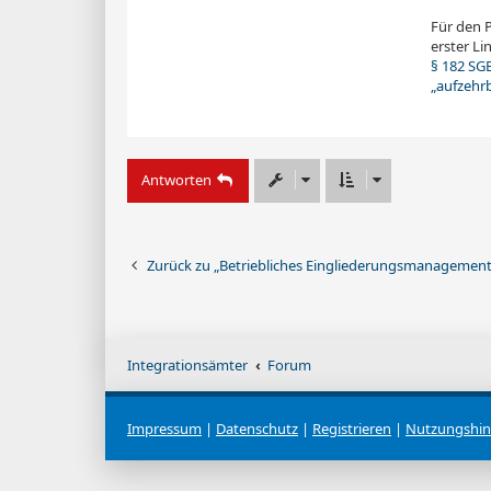
Für den P
erster L
§ 182 SGB
„aufzehr
Antworten
Zurück zu „Betriebliches Eingliederungsmanagement
Integrationsämter
Forum
Impressum
|
Datenschutz
|
Registrieren
|
Nutzungshin