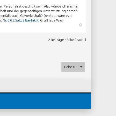
r Personalrat geschult sein. Also würde ich mich in
rbeit und der gegenseitigen Unterstützung gemäß
nenfalls auch Gewerkschaft? Denkbar wäre evtl.
m.
Nr. 6.6.2 Satz 3 BayInklR.
Gruß Jada Wasi
N
a
c
h
2 Beiträge • Seite
1
von
1
o
b
e
n
Gehe zu