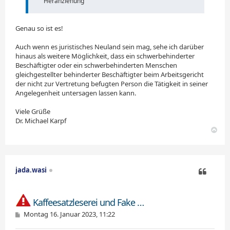
Heranziehung
Genau so ist es!
Auch wenn es juristisches Neuland sein mag, sehe ich darüber
hinaus als weitere Möglichkeit, dass ein schwerbehinderter
Beschäftigter oder ein schwerbehinderten Menschen
gleichgestellter behinderter Beschäftigter beim Arbeitsgericht
der nicht zur Vertretung befugten Person die Tätigkeit in seiner
Angelegenheit untersagen lassen kann.
Viele Grüße
Dr. Michael Karpf
N
a
c
h
o
jada.wasi
b
e
Zitieren
n
Kaffeesatzleserei und Fake …
B
Montag 16. Januar 2023, 11:22
e
i