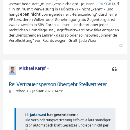
vertritt“
bedeutet: „muss“ (vergleiche grdl. Joussen,
LPK-SGB IX
, §
1 in Rn. 16 mit Verweisung in Fußnote 7) – nicht „kann“ – und
hängt
eben nicht
von irgendeiner „Heranziehung“ durch eine
VP bzw. deren Willen
_
oder Genehmigung ab: Gegenteiliges ist
zwar zuweilen in SBV-Foren zu lesen – entbehrt aber jeder
rechtlichen Grundlage. Ist „Begriffswirrwarr“ bzw. fake entgegen
der „herrschenden Lehre“ - dass so oder so insoweit „bindende
Verpflichtung“ von Rechts wegen! Gruß
_
Jada Wasi
N
a
c
h
o
Michael Karpf
b
e
Zitieren
n
Re: Vertrauensperson übergeht Stellvertreter
B
Freitag 13. Januar 2023, 14:56
e
i
t
r
a
jada.wasi
hat geschrieben:
↑
g
Die Verhinderungsvertretung erfolgt ja laut ständiger
Rspr. automatisch kraft Gesetzes und eben nicht per