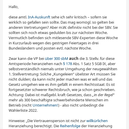
Hallo,
diese amtl.
InA-Auskunft
sehe ich sehr kritisch – sofern sie
wirklich so gefallen sein sollte. Das mag womögl. so gelten bei
anderen Vertretungen? Aber m.W. definitiv nicht bei der SBV. Sie
sollten sich noch etwas gedulden bis zur nächsten Woche.
Vermutlich befinden sich mitlesende SBV-Experten diese Woche
in Kurzurlaub wegen des gestrigen Feiertages in drei
Bundesländern und posten evtl. nächste Woche.
Zwar kann die VP bei
über 300 sbM
auch
die 3. Stellv. für diese
Amtsperiode heranziehen nach
§ 178
Abs. 1 Satz 5 SGB IX, aber
selbstverständlich niemals unter Umgehung der neugewählten
1. Stellvertretung: Solche „Kungeleien“ übelster Art müssen Sie
nicht dulden; da kann nicht jeder machen was er will und das
Gesetz umgehen wie es ihm gefällt in einem Rechtsstaat: Es ist
fortgesetzter schwerer Rechtsbruch, wie ja schon geschrieben.
Achtung: Dabei ist maßgebl. kraft Gesetzes, dass
„in der Regel“
mehr als 300 beschäftigte schwerbehinderte Menschen im
Betrieb (nicht
Unternehmen!
) - also nicht unbedingt die
Wählerliste 2022.
Hinweise: „Die Vertrauensperson ist nicht zur
willkürlichen
Heranziehung berechtigt. Die
Reihenfolge
der Heranziehung