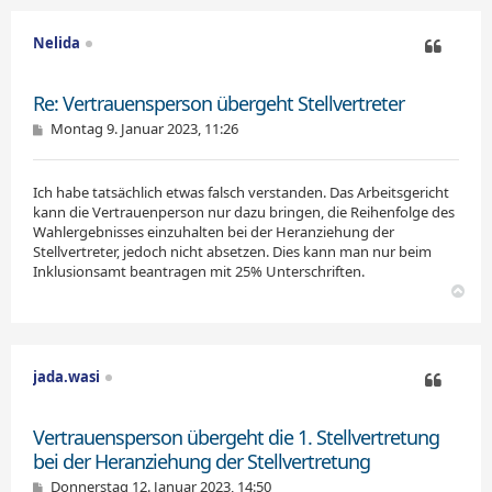
h
o
Nelida
b
e
Zitieren
n
Re: Vertrauensperson übergeht Stellvertreter
B
Montag 9. Januar 2023, 11:26
e
i
t
Ich habe tatsächlich etwas falsch verstanden. Das Arbeitsgericht
r
a
kann die Vertrauenperson nur dazu bringen, die Reihenfolge des
g
Wahlergebnisses einzuhalten bei der Heranziehung der
Stellvertreter, jedoch nicht absetzen. Dies kann man nur beim
Inklusionsamt beantragen mit 25% Unterschriften.
N
a
c
h
o
jada.wasi
b
e
Zitieren
n
Vertrauensperson übergeht die 1. Stellvertretung
bei der Heranziehung der Stellvertretung
B
Donnerstag 12. Januar 2023, 14:50