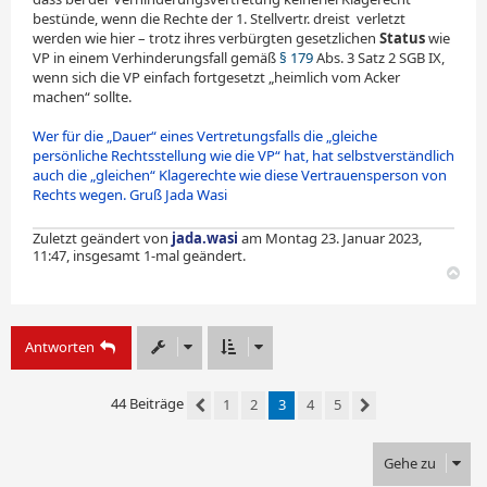
bestünde, wenn die Rechte der 1. Stellvertr. dreist
_
verletzt
werden wie hier – trotz ihres verbürgten gesetzlichen
Status
wie
VP in einem Verhinderungsfall gemäß
§ 179
Abs. 3 Satz 2 SGB IX,
wenn sich die VP einfach fortgesetzt „heimlich vom Acker
machen“ sollte.
Wer für die „Dauer“ eines Vertretungsfalls die „gleiche
persönliche Rechtsstellung wie die VP“ hat, hat selbst­verständlich
auch die „gleichen“ Klagerechte wie diese Vertrau­ens­per­son von
Rechts wegen. Gruß Jada Wasi
Zuletzt geändert von
jada.wasi
am Montag 23. Januar 2023,
11:47, insgesamt 1-mal geändert.
N
a
c
h
Antworten
o
b
e
n
44 Beiträge
1
2
3
4
5
Vorherige
Nächste
Gehe zu