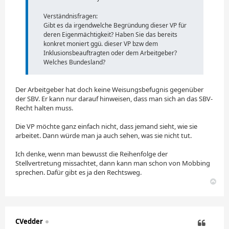
Verständnisfragen:
Gibt es da irgendwelche Begründung dieser VP für
deren Eigenmächtigkeit? Haben Sie das bereits
konkret moniert ggü. dieser VP bzw dem
Inklusionsbeauftragten oder dem Arbeitgeber?
Welches Bundesland?
Der Arbeitgeber hat doch keine Weisungsbefugnis gegenüber
der SBV. Er kann nur darauf hinweisen, dass man sich an das SBV-
Recht halten muss.
Die VP möchte ganz einfach nicht, dass jemand sieht, wie sie
arbeitet. Dann würde man ja auch sehen, was sie nicht tut.
Ich denke, wenn man bewusst die Reihenfolge der
Stellvertretung missachtet, dann kann man schon von Mobbing
sprechen. Dafür gibt es ja den Rechtsweg.
N
a
c
h
o
CVedder
b