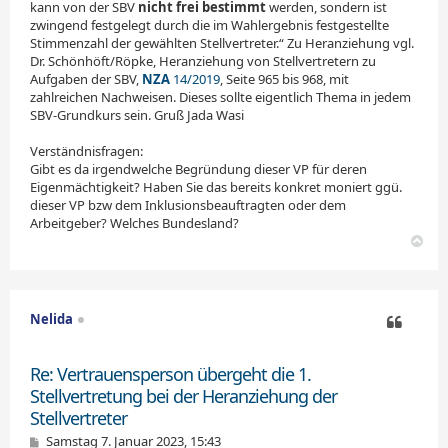
kann von der SBV
nicht frei bestimmt
werden, sondern ist
zwingend festgelegt durch die im Wahlergebnis festgestellte
Stimmenzahl der gewählten Stellvertreter.“ Zu Heranziehung vgl.
Dr. Schönhöft/Röpke, Heranziehung von Stellvertretern zu
Aufgaben der SBV,
NZA
14/2019
, Seite 965 bis 968, mit
zahlreichen Nachweisen. Dieses sollte eigentlich Thema in jedem
SBV-Grundkurs sein. Gruß Jada Wasi
Verständnisfragen:
Gibt es da irgendwelche Begründung dieser VP für deren
Eigenmächtigkeit? Haben Sie das bereits konkret moniert ggü.
dieser VP bzw dem Inklusionsbeauftragten oder dem
Arbeitgeber? Welches Bundesland?
N
a
c
h
o
Nelida
b
e
Zitieren
n
Re: Vertrauensperson übergeht die 1.
Stellvertretung bei der Heranziehung der
Stellvertreter
B
Samstag 7. Januar 2023, 15:43