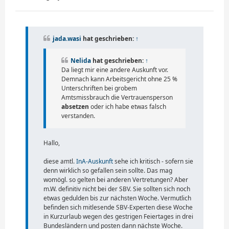
e
i
t
r
a
jada.wasi
hat geschrieben:
↑
g
Nelida
hat geschrieben:
↑
Da liegt mir eine andere Auskunft vor.
Demnach kann Arbeitsgericht ohne 25 %
Unterschriften bei grobem
Amtsmissbrauch die Vertrauensperson
absetzen
oder ich habe etwas falsch
verstanden.
Hallo,
diese amtl.
InA-Auskunft
sehe ich kritisch - sofern sie
denn wirklich so gefallen sein sollte. Das mag
womögl. so gelten bei anderen Vertretungen? Aber
m.W. definitiv nicht bei der SBV. Sie sollten sich noch
etwas gedulden bis zur nächsten Woche. Vermutlich
befinden sich mitlesende SBV-Experten diese Woche
in Kurzurlaub wegen des gestrigen Feiertages in drei
Bundesländern und posten dann nächste Woche.