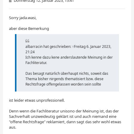
B
Donnerstag 12. Januar 2023, 15:41
e
i
t
Sorry jada.wasi,
r
a
g
aber diese Bemerkung
albarracin hat geschrieben: ↑Freitag 6. Januar 2023,
21:24
Ich kenne dazu kene anderslautende Meinung in der
Fachliteratur.
Das besagt natürlich überhaupt nichts, soweit das
Thema bisher nirgends thematisiert bzw. diese
Rechtsfrage offen­gelassen worden sein sollte
ist leider etwas unprofessionell.
Denn wenn die Fachliteratur unisono der Meinung ist, das der
Sachverhalt unzweideutig geklärt ist und auch niemand eine
"offene Rechtsfrage" reklamiert, dann sagt das sehr wohl etwas
aus.