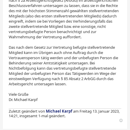
nach § 2a Arbeitsgerichtsgesetz (ArbGG) im arbeitsgerichtlichen
Beschlussverfahren untersagen zu lassen, dass sie in die Rechte
des mit der höchsten Stimmenzahl gewählten stellvertretenden
Mitglieds (also des ersten stellvertretenden Mitglieds) dadurch
eingreift, indem sie bei Vorliegen des Verhinderungsfalls das
zweite stellvertretende Mitglied bzw. eine sonstige, nicht
vertretungsbefugte Person benachrichtigt und zur
Wahrnehmung der Vertretung auffordert.
Das nach dem Gesetz zur Vertretung befugte stellvertretende
Mitglied kann im Übrigen auch ohne Auftrag durch die
Vertrauensperson tätig werden und der unbefugten Person die
Behinderung seiner Amtstätigkeit untersagen. Bei
Nichtbefolgung kann das vertretungsbefugte stellvertretende
Mitglied der unbefugten Person das Tätigwerden im Wege der
einstweiligen Verfügung nach § 85 Absatz 2 ArbGG durch das
Arbeitsgericht untersagen lassen.
Viele Grüße
Dr. Michael Karpf
Zuletzt geändert von
Michael Karpf
am Freitag 13. Januar 2023,
14:21, insgesamt 1-mal geändert.
N
a