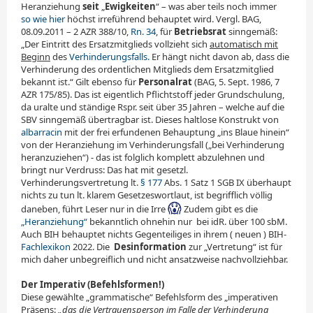
Heranziehung
seit
„
Ewigkeiten
“ – was aber teils noch immer
so wie hier
höchst irreführend behauptet wird. Vergl. BAG,
08.09.2011 – 2 AZR 388/10,
Rn. 34
, für
Betriebsrat
sinngemäß:
„Der Eintritt des Ersatzmitglieds vollzieht sich
automatisch mit
Beginn
des
Verhinderungsfalls.
Er hängt nicht davon ab, dass die
Verhinderung des ordentlichen Mitglieds dem Ersatzmitglied
bekannt ist.“ Gilt ebenso für
Personalrat
(BAG, 5. Sept. 1986, 7
AZR 175/85). Das ist eigentlich Pflichtstoff jeder Grundschulung,
da uralte und ständige Rspr. seit über 35 Jahren – welche auf die
SBV sinngemäß übertragbar ist. Dieses haltlose Konstrukt von
albarracin
mit der frei erfundenen Behauptung „ins Blaue hinein“
von der Heranziehung im Verhinderungsfall („bei Verhinderung
heranzuziehen“) - das ist folglich komplett abzulehnen und
bringt nur Verdruss: Das hat mit gesetzl.
Verhinderungsvertretung lt.
§ 177
Abs. 1 Satz 1 SGB IX überhaupt
nichts zu tun lt. klarem Gesetzeswortlaut, ist begrifflich völlig
daneben, führt Leser nur in die Irre
Zudem gibt es die
„Heranziehung“
bekanntlich ohnehin nur
_
bei idR. über 100 sbM.
Auch BIH behauptet nichts Gegenteiliges in ihrem ( neuen ) BIH-
Fachlexikon
2022. Die
_
Desinformation
zur „Vertretung“ ist für
mich daher unbegreiflich und nicht ansatzweise nachvollziehbar.
Der Imperativ (Befehlsformen!)
Diese gewählte „grammatische“ Befehlsform des „impe­rativen
Präsens:
„das die Vertrauensperson im Falle der Verhinderung