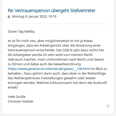
e
Zitieren
n
Re: Vertrauensperson übergeht Stellvertreter
B
Montag 9. Januar 2023, 10:19
e
i
t
Guten Tag Nelida,
r
a
g
es ist für mich neu, aber möglicherweise ist mir ja etwas
entgangen, dass ein Arbeitsgericht über die Absetzung einer
Vertrauensperson entscheidet. Das SGB IX gibt dazu nichts her.
Als Arbeitgeber würde ich sehr wohl von meinem Recht
Gebrauch machen, mein Unternehmen nach Recht und Gesetz
zu führen und dabei auch die Gewerbeordnung
https://www.gesetze-im-internet.de/gewo/__106.html
im Blick zu
behalten.. Dazu gehört dann auch, dass eben in der Reihenfolge
des Wahlergebnisses Freistellungen gewährt oder wieder
entzogen werden. Welches Inklusionsamt hat denn die Auskunft
erteilt?
Viele Grüße
Christian Vedder
N
a
c