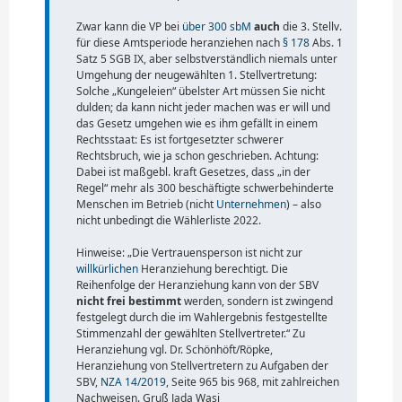
Zwar kann die VP bei
über 300 sbM
auch
die 3. Stellv.
für diese Amtsperiode heranziehen nach
§ 178
Abs. 1
Satz 5 SGB IX, aber selbstverständlich niemals unter
Umgehung der neugewählten 1. Stellvertretung:
Solche „Kungeleien“ übelster Art müssen Sie nicht
dulden; da kann nicht jeder machen was er will und
das Gesetz umgehen wie es ihm gefällt in einem
Rechtsstaat: Es ist fortgesetzter schwerer
Rechtsbruch, wie ja schon geschrieben. Achtung:
Dabei ist maßgebl. kraft Gesetzes, dass „in der
Regel“ mehr als 300 beschäftigte schwerbehinderte
Menschen im Betrieb (nicht
Unternehmen
) – also
nicht unbedingt die Wählerliste 2022.
Hinweise: „Die Vertrauensperson ist nicht zur
willkürlichen
Heranziehung berechtigt. Die
Reihenfolge der Heranziehung kann von der SBV
nicht frei bestimmt
werden, sondern ist zwingend
festgelegt durch die im Wahlergebnis festgestellte
Stimmenzahl der gewählten Stellvertreter.“ Zu
Heranziehung vgl. Dr. Schönhöft/Röpke,
Heranziehung von Stellvertretern zu Aufgaben der
SBV,
NZA 14/2019
, Seite 965 bis 968, mit zahlreichen
Nachweisen. Gruß Jada Wasi