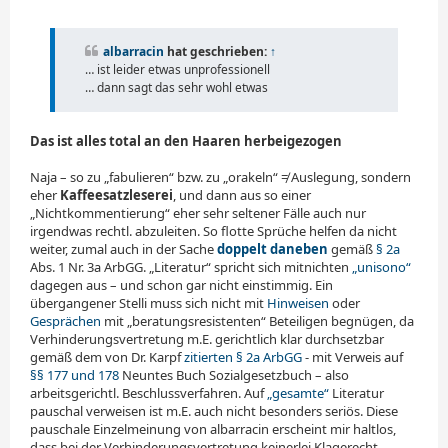
t
r
a
albarracin
hat geschrieben:
↑
g
… ist leider etwas unprofessionell
… dann sagt das sehr wohl etwas
Das ist alles total an den Haaren herbeigezogen
Naja – so zu „fabulieren“ bzw. zu „orakeln“ ≠ Auslegung, sondern
eher
Kaffeesatzleserei
, und dann aus so einer
„Nichtkommentierung“ eher sehr seltener Fälle auch nur
irgendwas rechtl. abzuleiten. So flotte Sprüche helfen da nicht
weiter, zumal auch in der Sache
doppelt daneben
gemäß
§ 2a
Abs. 1 Nr. 3a ArbGG. „Literatur“ spricht sich mitnichten
„uni­sono“
dagegen aus – und schon gar nicht einstimmig. Ein
übergangener Stelli muss sich nicht mit
Hinweisen
oder
Gesprächen
mit „beratungsresistenten“ Beteiligen begnügen, da
Verhinderungsvertretung m.E. gerichtlich klar durchsetzbar
gemäß dem von Dr. Karpf
zitierten § 2a ArbGG
- mit Verweis auf
§§ 177 und 178
Neuntes Buch Sozialgesetzbuch – also
arbeitsgerichtl. Beschlussverfahren. Auf
„gesamte“
Literatur
pauschal verweisen ist m.E. auch nicht besonders seriös. Diese
pauschale Einzelmeinung von albarracin erscheint mir haltlos,
dass bei der Verhinderungsvertretung keinerlei Klagerecht