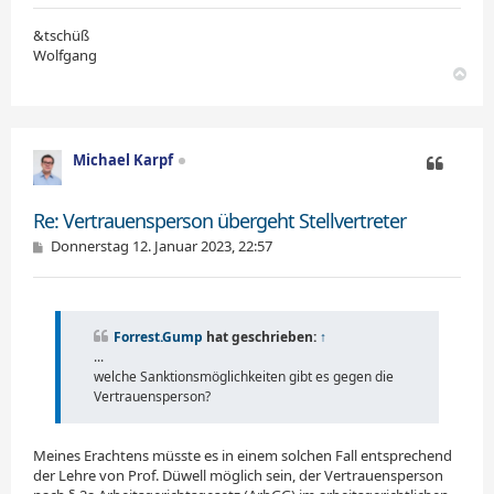
&tschüß
Wolfgang
N
a
c
h
o
Michael Karpf
b
e
Zitieren
n
Re: Vertrauensperson übergeht Stellvertreter
B
Donnerstag 12. Januar 2023, 22:57
e
i
t
r
a
Forrest.Gump
hat geschrieben:
↑
g
...
welche Sanktionsmöglichkeiten gibt es gegen die
Vertrauensperson?
Meines Erachtens müsste es in einem solchen Fall entsprechend
der Lehre von Prof. Düwell möglich sein, der Vertrauensperson