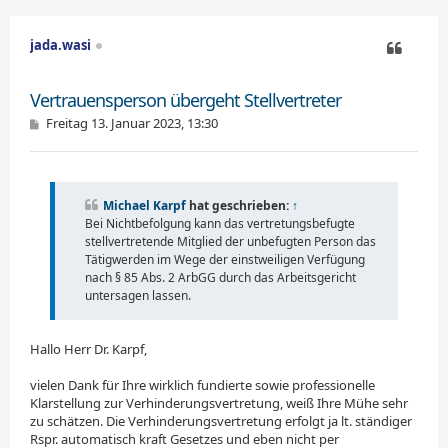
c
h
o
jada.wasi
b
e
Zitieren
n
Vertrauensperson übergeht Stellvertreter
B
Freitag 13. Januar 2023, 13:30
e
i
t
r
a
Michael Karpf
hat geschrieben:
↑
g
Bei Nichtbefolgung kann das vertretungsbefugte
stellvertretende Mitglied der unbefugten Person das
Tätigwerden im Wege der einstweiligen Verfügung
nach § 85 Abs. 2 ArbGG durch das Arbeitsgericht
unter­sagen lassen.
Hallo Herr Dr. Karpf,
vielen Dank für Ihre wirklich fundierte sowie professionelle
Klarstellung zur Verhinderungsvertretung, weiß Ihre Mühe sehr
zu schätzen. Die Verhinderungsvertretung erfolgt ja lt. ständiger
Rspr. automatisch kraft Gesetzes und eben nicht per