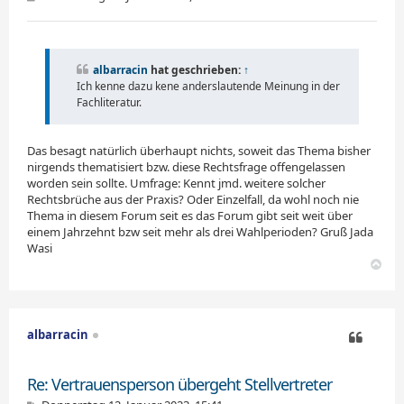
e
i
t
r
a
albarracin
hat geschrieben:
↑
g
Ich kenne dazu kene anderslautende Meinung in der
Fachliteratur.
Das besagt natürlich überhaupt nichts, soweit das Thema bisher
nirgends thematisiert bzw. diese Rechtsfrage offen­gelassen
worden sein sollte. Umfrage: Kennt jmd. weitere solcher
Rechtsbrüche aus der Praxis? Oder Einzelfall, da wohl noch nie
Thema in diesem Forum seit es das Forum gibt seit weit über
einem Jahrzehnt bzw seit mehr als drei Wahlperioden? Gruß Jada
Wasi
N
a
c
h
o
albarracin
b
e
Zitieren
n
Re: Vertrauensperson übergeht Stellvertreter