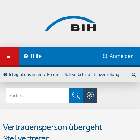
Hilfe
Anmelden
Integrationsämter
Forum
Schwerbehindertenvertretung
S
u
c
Erweiterte Suche
h
Suche
e
Vertrauensperson übergeht
Stellvertreter