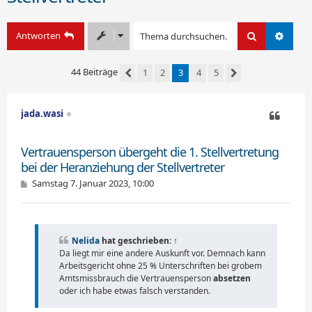
Antworten
Suche
Erweit
44 Beiträge
1
2
3
4
5
Vorherige
Nächste
jada.wasi
Zitieren
Vertrauensperson übergeht die 1. Stellvertretung
bei der Heranziehung der Stellvertreter
B
Samstag 7. Januar 2023, 10:00
e
i
t
r
a
Nelida
hat geschrieben:
↑
g
Da liegt mir eine andere Auskunft vor. Demnach kann
Arbeitsgericht ohne 25 % Unterschriften bei grobem
Amtsmissbrauch die Vertrauensperson
absetzen
oder ich habe etwas falsch verstanden.