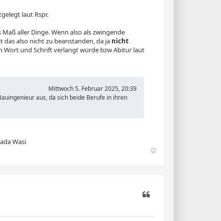
gelegt laut Rspr.
as Maß aller Dinge. Wenn also als zwingende
t das also nicht zu beanstanden, da ja
nicht
n Wort und Schrift verlangt würde bzw Abitur laut
Mittwoch 5. Februar 2025, 20:39
uingenieur aus, da sich beide Berufe in ihren
Jada Wasi
N
a
c
h
o
b
e
n
Zitieren