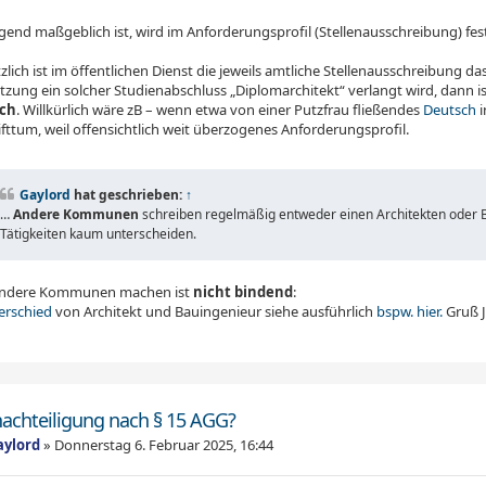
end maßgeblich ist, wird im Anforderungsprofil (Stellenausschreibung) fest
lich ist im öffentlichen Dienst die jeweils amtliche Stellenausschreibung d
zung ein solcher Studienabschluss „Diplomarchitekt“ verlangt wird, dann is
ich
. Willkürlich wäre zB – wenn etwa von einer Putzfrau fließendes
Deutsch
i
fttum, weil offensichtlich weit überzogenes Anforderungsprofil.
Gaylord
hat geschrieben:
↑
…
Andere Kommunen
schreiben regelmäßig entweder einen Architekten oder Ba
Tätigkeiten kaum unterscheiden.
andere Kommunen machen ist
nicht bindend
:
erschied
von Architekt und Bauingenieur siehe ausführlich
bspw. hier.
Gruß 
nachteiligung nach § 15 AGG?
aylord
»
Donnerstag 6. Februar 2025, 16:44