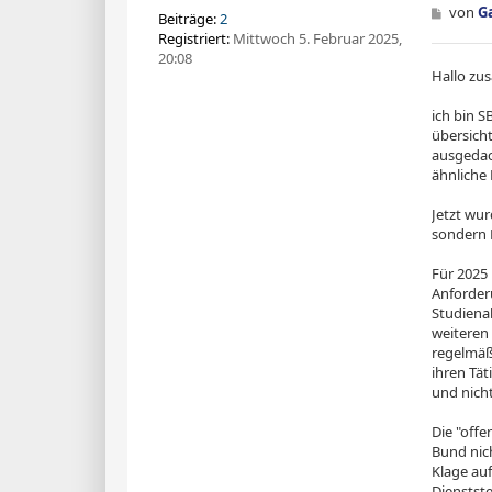
B
von
G
Beiträge:
2
e
Registriert:
Mittwoch 5. Februar 2025,
i
20:08
t
Hallo z
r
a
g
ich bin 
übersicht
ausgedac
ähnliche
Jetzt wu
sondern 
Für 2025 
Anforder
Studiena
weiteren
regelmäßi
ihren Tät
und nich
Die "off
Bund nic
Klage auf
Dienstste