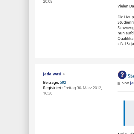
20:08
t
Vielen D
r
a
g
Die Haupt
Studienr
Schwierig
nun aufdr
Qualifika
z.B. 15+
jada.wasi
St
Beiträge:
592
B
von
j
e
Registriert:
Freitag 30. März 2012,
i
16:30
t
r
a
g