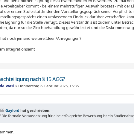
en und persönlichen Eignung des schwerbehinderten Bewerbers" zu machen
che Arbeitgeber kommt - bei einem mehrstufigen Auswahlprozess - mit der E
uf der ersten Stufe stattfindenden Vorstellungsgespräch seiner Verpflichtu
orstellungsgesprächs einen umfassenden Eindruck darüber verschaffen kann
he Eignung für die Stelle verfügt. Dieses Verständnis ist zudem unter Betrac
ten, da nur so die Gleichbehandlung gewährleistet und die Diskriminierung
ht hat noch jemand weitere Ideen/Anregungen?
em Integrationsamt
nachteiligung nach § 15 AGG?
ada.wasi
»
Donnerstag 6. Februar 2025, 15:35
Gaylord
hat geschrieben:
↑
"Die formale Voraussetzung für eine erfolgreiche Bewerbung ist ein Studienabsc
usammen,