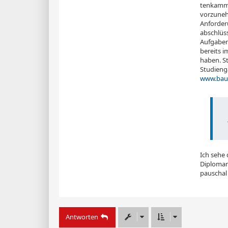
tenkammer
vorzuneh
Anforderu
abschlüss
Aufgaben
bereits i
haben. S
Studieng
www.baui
Ich sehe 
Diplomar
pauschal 
Antworten