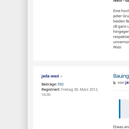
Nein - 
Eine hoc
jeder Gru
beiden B
zB ganz 
hingegen
respektie
unvernünf
Wasi
Bauing
jada.wasi
B
von
j
Beiträge:
592
e
Registriert:
Freitag 30. März 2012,
i
16:30
t
r
a
g
Etwas and