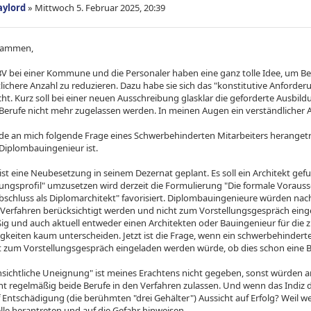
aylord
»
Mittwoch 5. Februar 2025, 20:39
usammen,
SBV bei einer Kommune und die Personaler haben eine ganz tolle Idee, um Be
lichere Anzahl zu reduzieren. Dazu habe sie sich das "konstitutive Anforder
ht. Kurz soll bei einer neuen Ausschreibung glasklar die geforderte Ausbi
 Berufe nicht mehr zugelassen werden. In meinen Augen ein verständlicher A
rde an mich folgende Frage eines Schwerbehinderten Mitarbeiters heranget
Diplombauingenieur ist.
ist eine Neubesetzung in seinem Dezernat geplant. Es soll ein Architekt ge
ungsprofil" umzusetzen wird derzeit die Formulierung "Die formale Vorausse
bschluss als Diplomarchitekt" favorisiert. Diplombauingenieure würden nac
 Verfahren berücksichtigt werden und nicht zum Vorstellungsgespräch ei
g und auch aktuell entweder einen Architekten oder Bauingenieur für die zu
igkeiten kaum unterscheiden. Jetzt ist die Frage, wenn ein schwerbehinder
t zum Vorstellungsgespräch eingeladen werden würde, ob dies schon eine 
ensichtliche Uneignung" ist meines Erachtens nicht gegeben, sonst würden
ht regelmäßig beide Berufe in den Verfahren zulassen. Und wenn das Indiz d
 Entschädigung (die berühmten "drei Gehälter") Aussicht auf Erfolg? Weil w
lle herantreten und auf die Gefahr hinweisen.