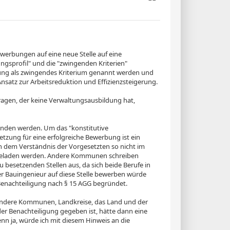
Zitieren
werbungen auf eine neue Stelle auf eine
ungsprofil" und die "zwingenden Kriterien"
ldung als zwingendes Kriterium genannt werden und
nsatz zur Arbeitsreduktion und Effizienzsteigerung.
ragen, der keine Verwaltungsausbildung hat,
funden werden. Um das "konstitutive
tzung für eine erfolgreiche Bewerbung ist ein
h dem Verständnis der Vorgesetzten so nicht im
ngeladen werden. Andere Kommunen schreiben
 besetzenden Stellen aus, da sich beide Berufe in
ter Bauingenieur auf diese Stelle bewerben würde
Benachteiligung nach § 15 AGG begründet.
 andere Kommunen, Landkreise, das Land und der
er Benachteiligung gegeben ist, hätte dann eine
enn ja, würde ich mit diesem Hinweis an die