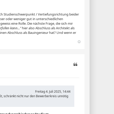
nach Studienschwerpunkt / Vertiefungsrichtung beider
ser oder weniger gut in unterschiedlichen
ewiss eine Rolle. Die nächste Frage, die sich mir
rfüllen kann..."
hier also Abschluss als Architekt als
 einen Abschluss als Bauingenieur hat? Und wenn er
N
a
c
h
o
b
e
n
Zitieren
Freitag 4. Juli 2025, 14:44
t, schränkt nicht nur den Bewerberkreis unnötig