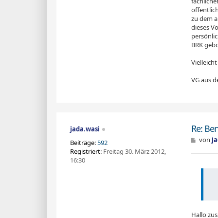
fachlich
öffentli
zu dem a
dieses V
persönlic
BRK gebo
Vielleic
VG aus d
Re: Be
jada.wasi
B
von
j
Beiträge:
592
e
Registriert:
Freitag 30. März 2012,
i
16:30
t
r
a
g
Hallo z