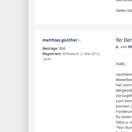
Vielen D
Re: Be
matthias.günther
B
von
m
Beiträge:
304
e
Registriert:
Mittwoch 2. Mai 2012,
i
14:41
t
Hallo,
r
a
g
nachdem 
Bewerber 
hat, kön
dergestal
vorzugeh
zum Vors
können. 
Förderun
für einen
Dazu u. a.
"Nur durc