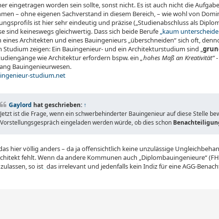
 eingetragen worden sein sollte, sonst nicht. Es ist auch nicht die Aufgabe
men – ohne eigenen Sachverstand in diesem Bereich, – wie wohl von Domin
ngsprofils ist hier sehr eindeutig und präzise („Studienabschluss als Diplo
e sind keineswegs gleichwertig. Dass sich beide Berufe
„kaum unterscheide
 eines Architekten und eines Bauingenieurs „überschneiden“ sich oft, denn
m Studium zeigen: Ein Bauingenieur- und ein Architekturstudium sind „
grun
tudiengänge wie Architektur erfordern bspw. ein
„hohes Maß an Kreativität“
-
ang Bauingenieurwesen.
ngenieur-studium.net
Gaylord
hat geschrieben:
↑
Jetzt ist die Frage, wenn ein schwerbehinderter Bauingenieur auf diese Stelle 
Vorstellungsgespräch eingeladen werden würde, ob dies schon
Benachteiligun
das hier völlig anders – da ja offensichtlich keine unzulässige Ungleichbe
chitekt fehlt. Wenn da andere Kommunen auch „Diplombauingenieure“ (FH, 
zulassen, so ist
_
das irrelevant und jedenfalls kein Indiz für eine AGG-Bena