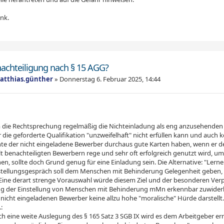
ank.
nachteiligung nach § 15 AGG?
atthias.günther
»
Donnerstag 6. Februar 2025, 14:44
die Rechtsprechung regelmäßig die Nichteinladung als eng anzusehenden 
die geforderte Qualifikation "unzweifelhaft" nicht erfüllen kann und auch 
nte der nicht eingeladene Bewerber durchaus gute Karten haben, wenn er d
t benachteiligten Bewerbern rege und sehr oft erfolgreich genutzt wird, um
en, sollte doch Grund genug für eine Einladung sein. Die Alternative: "Ler
tellungsgespräch soll dem Menschen mit Behinderung Gelegenheit geben, 
Eine derart strenge Vorauswahl würde diesem Ziel und der besonderen Verpf
g der Einstellung von Menschen mit Behinderung mMn erkennbar zuwiderla
 nicht eingeladenen Bewerber keine allzu hohe "moralische" Hürde darstellt
:
h eine weite Auslegung des § 165 Satz 3 SGB IX wird es dem Arbeitgeber erm