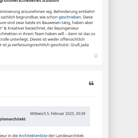
 grundverschieden­es Studium
skriminierung anzunehmen wg. Behinderung entbehrt
il sachlich begründbar, wie schon
geschrieben.
Diese
eure sind zwar beide im Bauwesen tätig, haben aber
t“
& Kreativer bezeichnet, der Bauingenieur
itekten in ihrem Team haben will – dann ist das zu
olle unterliegt. Dieses ist weder offensichtlich
 ist ja verfassungsrechtlich geschützt. Gruß Jada
N
a
c
h
o
b
e
n
Zitieren
Mittwoch 5. Februar 2025, 20:39
iplomarchitekt
ieur in die
Architektenliste
der Landes­ar­chi­tek­