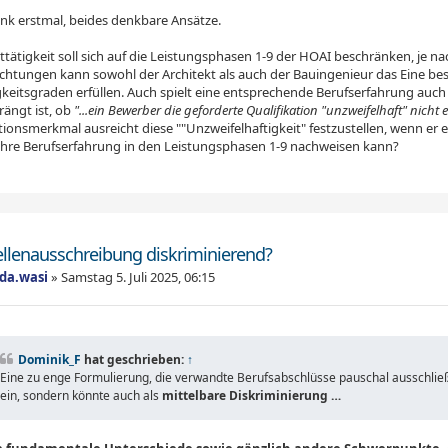
ank erstmal, beides denkbare Ansätze.
tätigkeit soll sich auf die Leistungsphasen 1-9 der HOAI beschränken, je 
ichtungen kann sowohl der Architekt als auch der Bauingenieur das Eine bes
keitsgraden erfüllen. Auch spielt eine entsprechende Berufserfahrung auch g
ängt ist, ob
"...ein Bewerber die geforderte Qualifikation "unzweifelhaft" nicht e
tionsmerkmal ausreicht diese ""Unzweifelhaftigkeit" festzustellen, wenn er
Jahre Berufserfahrung in den Leistungsphasen 1-9 nachweisen kann?
ellenausschreibung diskriminierend?
ada.wasi
»
Samstag 5. Juli 2025, 06:15
Dominik_F
hat geschrieben:
↑
Eine zu enge Formulierung, die verwandte Berufsabschlüsse pauschal ausschließ
ein, sondern könnte auch als
mittelbare Diskriminierung …