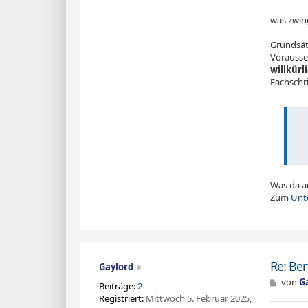
was zwing
Grundsätz
Vorausset
willkürl
Fachschri
Was da 
Zum
Unt
Re: Be
Gaylord
B
von
G
Beiträge:
2
e
Registriert:
Mittwoch 5. Februar 2025,
i