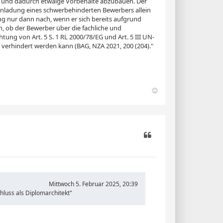
 und dadurch etwaige Vorbehalte abzubauen. Der
inladung eines schwerbehinderten Bewerbers allein
ng nur dann nach, wenn er sich bereits aufgrund
, ob der Bewerber über die fachliche und
htung von Art. 5 S. 1 RL 2000/78/EG und Art. 5 III UN-
 verhindert werden kann (BAG, NZA 2021, 200 (204)."
N
a
c
h
o
b
e
n
Zitieren
Mittwoch 5. Februar 2025, 20:39
hluss als Diplomarchitekt"