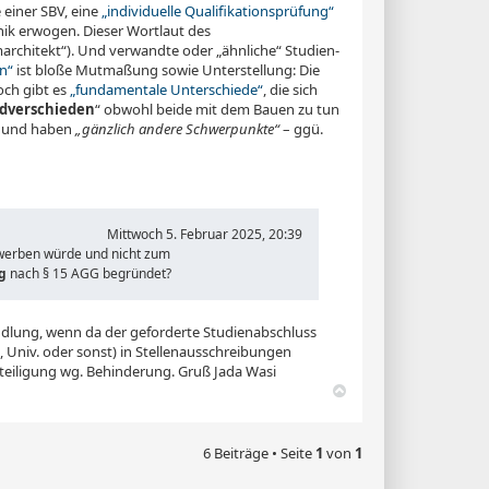
 einer SBV, eine
„individuelle Qualifikationsprüfung“
ik erwogen. Dieser Wortlaut des
marchitekt“). Und verwandte oder „ähnliche“ Stu­dien­
n“
ist bloße Mutmaßung sowie Unterstellung: Die
och gibt es
„fundamentale Unterschiede“
, die sich
dverschieden
“ obwohl beide mit dem Bauen zu tun
 und haben
„gänzlich andere Schwerpunkte“
– ggü.
Mittwoch 5. Februar 2025, 20:39
bewerben würde und nicht zum
g
nach § 15 AGG begründet?
handlung, wenn da der geforderte Studienabschluss
Univ. oder sonst) in Stellenausschreibungen
chteiligung wg. Behinderung. Gruß Jada Wasi
N
a
c
h
6 Beiträge • Seite
1
von
1
o
b