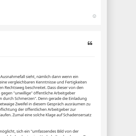
N
a
c
h
o
b
e
n
Zitieren
Ausnahmefall sieht, nämlich dann wenn ein
keine vergleichbaren Kenntnisse und Fertigkeiten
en Rechtsweg beschreitet. Dass dieser von den
 gegen "unwillige" öffentliche Arbeitgeber
nen durch Schmerzen". Denn gerade die Einladung
etwaige Zweifel in diesem Gespräch ausräumen zu
lichtung der öffentlichen Arbeitgeber zur
ufen. Zumal eine solche Klage auf Schadensersatz
.
öglicht, sich ein "umfassendes Bild von der