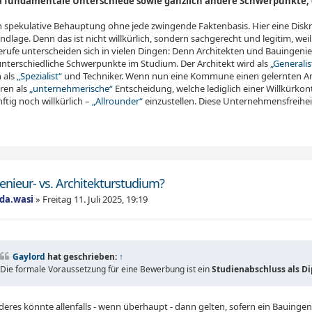
da fundamentale Unterschiede sowie gänzlich andere Schwerpunkte,
h spekulative Behauptung ohne jede zwingende Faktenbasis. Hier eine Di
ndlage. Denn das ist nicht willkürlich, sondern sachgerecht und legitim, we
erufe unterscheiden sich in vielen Dingen: Denn Architekten und Bauingeni
unterschiedliche Schwerpunkte im Studium. Der Architekt wird als
„Generalis
 als
„Spezialist“
und Techniker. Wenn nun eine Kommune einen gelernten Arch
ren als
„unternehmerische“
Entscheidung, welche lediglich einer Willkürkontr
tig noch willkürlich –
„Allrounder“
einzustellen. Diese Unternehmensfreiheit
enieur- vs. Architekturstudium?
ada.wasi
»
Freitag 11. Juli 2025, 19:19
Gaylord
hat geschrieben:
↑
Die formale Voraussetzung für eine Bewerbung ist ein
Studienabschluss als D
eres könnte allenfalls - wenn überhaupt - dann gelten, sofern ein Bauingen